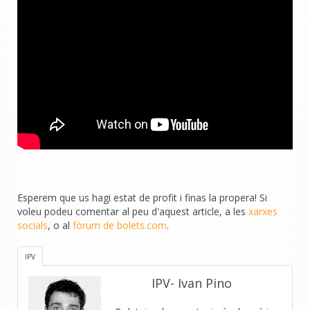
Esperem que us hagi estat de profit i finas la propera! Si
voleu podeu comentar al peu d'aquest article, a les
xarxes
socials
, o al
fòrum de bolets.com
.
IPV
IPV- Ivan Pino