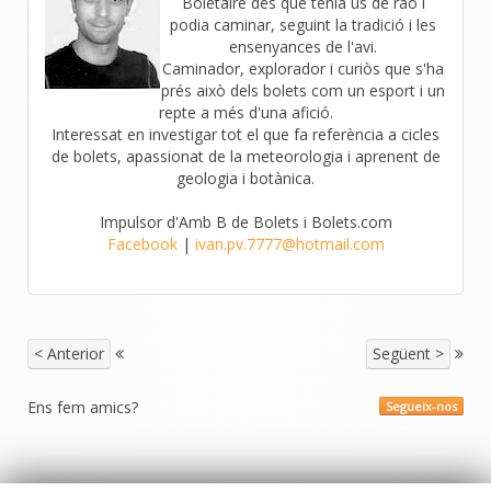
Boletaire des que tenia ús de raó i
podia caminar, seguint la tradició i les
ensenyances de l'avi.
Caminador, explorador i curiòs que s'ha
prés això dels bolets com un esport i un
repte a més d'una afició.
Interessat en investigar tot el que fa referència a cicles
de bolets, apassionat de la meteorologia i aprenent de
geologia i botànica.
Impulsor d'Amb B de Bolets i Bolets.com
Facebook
|
ivan.pv.7777@hotmail.com
< Anterior
Següent >
Ens fem amics?
Segueix-nos