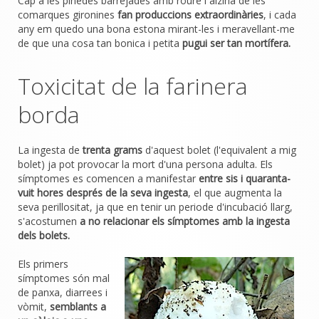
Cap a les pinedes barrejades amb roure i alzina de les
comarques gironines
fan produccions extraordinàries
, i cada
any em quedo una bona estona mirant-les i meravellant-me
de que una cosa tan bonica i petita
pugui ser tan mortífera.
Toxicitat de la farinera
borda
La ingesta de
trenta grams
d'aquest bolet (l'equivalent a mig
bolet) ja pot provocar la mort d'una persona adulta. Els
símptomes es comencen a manifestar
entre sis i quaranta-
vuit hores després de la seva ingesta
, el que augmenta la
seva perillositat, ja que en tenir un periode d'incubació llarg,
s'acostumen
a no relacionar els símptomes amb la ingesta
dels bolets.
Els primers
símptomes són mal
de panxa, diarrees i
vòmit,
semblants a