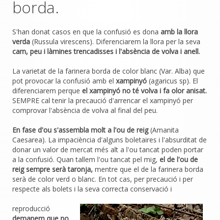
borda.
S'han donat casos en que la confusió es dona
amb la llora
verda
(Russula virescens). Diferenciarem la llora per la seva
carn, peu i làmines trencadisses i l'absència de volva i anell.
La varietat de la farinera borda de color blanc (Var. Alba) que
pot provocar la confusió amb el
xampinyó
(agaricus sp). El
diferenciarem perque
el xampinyó no té volva i fa olor anisat.
SEMPRE cal tenir la precaució d'arrencar el xampinyó per
comprovar l'absència de volva al final del peu.
En fase d'ou s'assembla molt a l'ou de reig
(Amanita
Caesarea). La impaciència d'alguns boletaires i l'absurditat de
donar un valor de mercat més alt a l'ou tancat poden portar
a la confusió. Quan tallem l'ou tancat pel mig,
el de l'ou de
reig sempre serà taronja,
mentre que el de la farinera borda
serà de color verd o blanc. En tot cas, per precaució i per
respecte als bolets i la seva correcta conservació i
reproducció
demanem que no