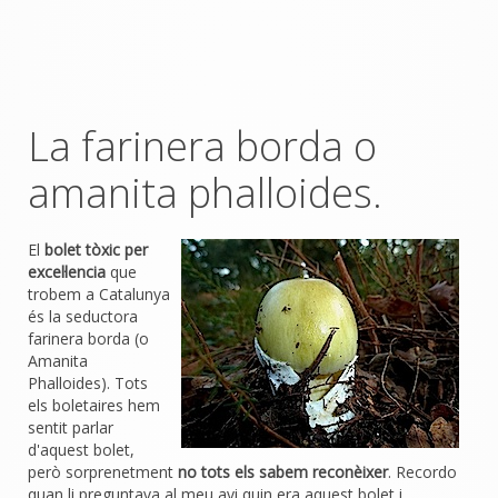
La farinera borda o
amanita phalloides.
El
bolet tòxic per
excel·lencia
que
trobem a Catalunya
és la seductora
farinera borda (o
Amanita
Phalloides). Tots
els boletaires hem
sentit parlar
d'aquest bolet,
però sorprenetment
no tots els sabem reconèixer
. Recordo
quan li preguntava al meu avi quin era aquest bolet i