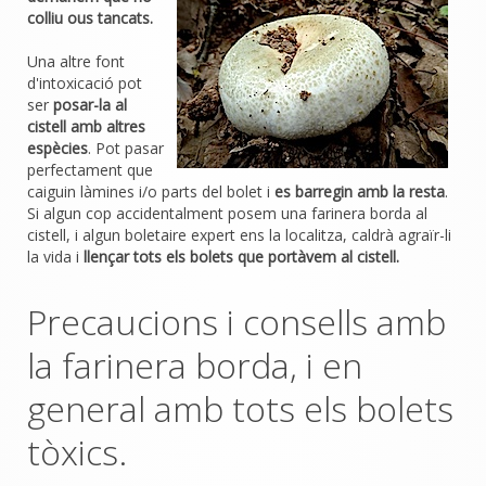
colliu ous tancats.
Una altre font
d'intoxicació pot
ser
posar-la al
cistell amb altres
espècies
. Pot pasar
perfectament que
caiguin làmines i/o parts del bolet i
es barregin amb la resta
.
Si algun cop accidentalment posem una farinera borda al
cistell, i algun boletaire expert ens la localitza, caldrà agraïr-li
la vida i
llençar tots els bolets que portàvem al cistell.
Precaucions i consells amb
la farinera borda, i en
general amb tots els bolets
tòxics.