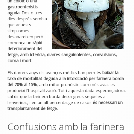
un còloic o una
gastroenteristis
aguda
. Dos o tres
dies després sembla
que aquests
símptomes
desapareixen però
comença un
ràpid
deteriorament del
fetge, amb icterícia, diarres sanguinolentes, convulsions,
coma i mort.
Els darrers anys els avenços mèdics han permès
baixar la
taxa de mortalitat deguda a la intoxicació per farinera borda
del 70% al 15%
, amb millor pronòstic com més aviat es
produeixi l'hospitalització. Tot i aquesta dada esperançadora,
cal dir que la farinera borda deixa greus sequeles a
l'enverinat, i en un alt percentatge de casos
és necessari un
transplantament de fetge.
Confusions amb la farinera