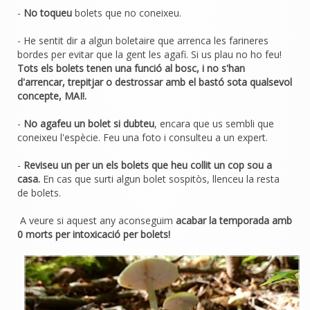
-
No toqueu
bolets que no coneixeu.
- He sentit dir a algun boletaire que arrenca les farineres
bordes per evitar que la gent les agafi. Si us plau no ho feu!
Tots els bolets tenen una funció al bosc, i no s'han
d'arrencar, trepitjar o destrossar amb el bastó sota qualsevol
concepte, MAI!.
-
No agafeu un bolet si dubteu
, encara que us sembli que
coneixeu l'espècie. Feu una foto i consulteu a un expert.
-
Reviseu un per un els bolets que heu collit un cop sou a
casa.
En cas que surti algun bolet sospitòs, llenceu la resta
de bolets.
A veure si aquest any aconseguim
acabar la temporada amb
0 morts per intoxicació per bolets!