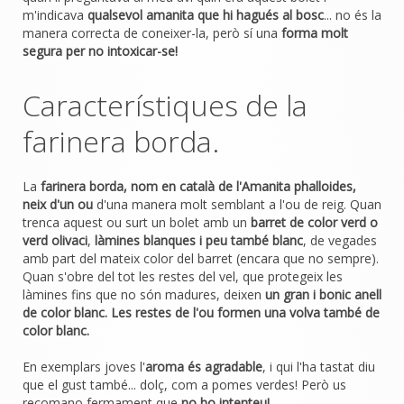
m'indicava
qualsevol amanita que hi hagués al bosc
... no és la
manera correcta de coneixer-la, però sí una
forma molt
segura per no intoxicar-se!
Característiques de la
farinera borda.
La
farinera borda, nom en català de l'Amanita phalloides,
neix d'un ou
d'una manera molt semblant a l'ou de reig. Quan
trenca aquest ou surt un bolet amb un
barret de color verd o
verd olivaci
,
làmines blanques i peu també blanc
, de vegades
amb part del mateix color del barret (encara que no sempre).
Quan s'obre del tot les restes del vel, que protegeix les
làmines fins que no són madures, deixen
un gran i bonic anell
de color blanc. Les restes de l'ou formen una volva també de
color blanc.
En exemplars joves l'
aroma és agradable
, i qui l'ha tastat diu
que el gust també... dolç, com a pomes verdes! Però us
recomano fermament que
no ho intenteu!