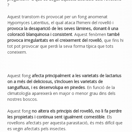
?
Aquest transtorn és provocat per un fong anomenat
Hypomyces Lateritius, el qual ataca l’himeni del rovelló i
provoca la desaparició de les seves làmines, donant-li una
coloració blanquinosa i consistent
. Aquest fenòmen
també
provoca irregularitats en el creixement del rovelló
, que fins hi
tot pot provocar que perdi la seva forma típica que tots
coneixem.
Aquest fong
afecta principalment a les varietats de lactarius
on a més del deliciosus, s’inclouen les varietats de
sanguifluus, i es desenvolupa en pinedes
. En funció de la
climatología apareixerà en major o menor grau dins dels
nostres boscos.
Aquest fong
no altera els principis del rovelló, no li fa perdre
les propietats i continua sent igualment comestible
. Els
rovellons afectats per aquesta parasitació, és més difícil que
es vegin afectats pels insectes.