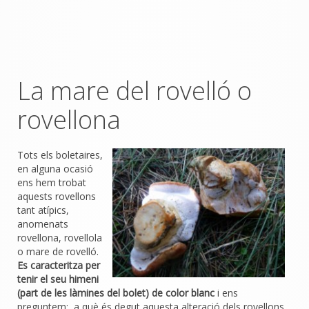
La mare del rovelló o
rovellona
Tots els boletaires,
en alguna ocasió
ens hem trobat
aquests rovellons
tant atípics,
anomenats
rovellona, rovellola
o mare de rovelló.
Es caracteritza per
tenir el seu himeni
(part de les làmines del bolet) de color blanc
i ens
preguntem: a què és degut aquesta alteració dels rovellons