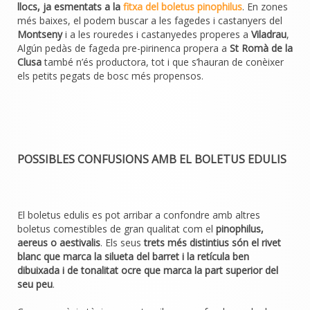
llocs, ja esmentats a la
fitxa del boletus pinophilus
. En zones
més baixes, el podem buscar a les fagedes i castanyers del
Montseny
i a les rouredes i castanyedes properes a
Viladrau
,
Algún pedàs de fageda pre-pirinenca propera a
St Romà de la
Clusa
també n’és productora, tot i que s’hauran de conèixer
els petits pegats de bosc més propensos.
POSSIBLES CONFUSIONS AMB EL BOLETUS EDULIS
El boletus edulis es pot arribar a confondre amb altres
boletus comestibles de gran qualitat com el
pinophilus,
aereus o aestivalis
. Els seus
trets més distintius són el rivet
blanc que marca la silueta del barret i la retícula ben
dibuixada i de tonalitat ocre que marca la part superior del
seu peu
.