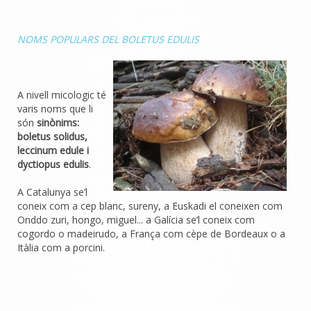
NOMS POPULARS DEL BOLETUS EDULIS
A nivell micologic té
varis noms que li
són
sinònims:
boletus solidus,
leccinum edule i
dyctiopus edulis
.
A Catalunya se’l
coneix com a cep blanc, sureny, a Euskadi el coneixen com
Onddo zuri, hongo, miguel... a Galícia se’l coneix com
cogordo o madeirudo, a França com cèpe de Bordeaux o a
Itàlia com a porcini.