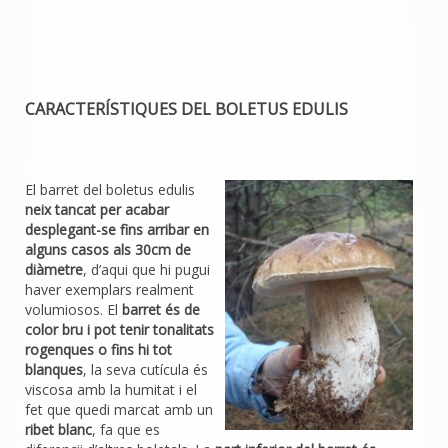
CARACTERÍSTIQUES DEL BOLETUS EDULIS
El barret del boletus edulis
neix tancat per acabar
desplegant-se fins arribar en
alguns casos als 30cm de
diàmetre
, d’aqui que hi pugui
haver exemplars realment
volumiosos. El
barret és de
color bru i pot tenir tonalitats
rogenques o fins hi tot
blanques
, la seva cutícula és
viscosa amb la humitat i el
fet que quedi marcat amb un
ribet blanc
, fa que es