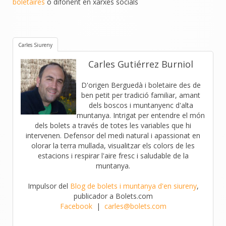
boletaires
o difonent en xarxes socials
Carles Siureny
Carles Gutiérrez Burniol
D'origen Berguedà i boletaire des de
ben petit per tradició familiar, amant
dels boscos i muntanyenc d'alta
muntanya. Intrigat per entendre el món
dels bolets a través de totes les variables que hi
intervenen. Defensor del medi natural i apassionat en
olorar la terra mullada, visualitzar els colors de les
estacions i respirar l'aire fresc i saludable de la
muntanya.
Impulsor del
Blog de bolets i muntanya d'en siureny
,
publicador a Bolets.com
Facebook
|
carles@bolets.com