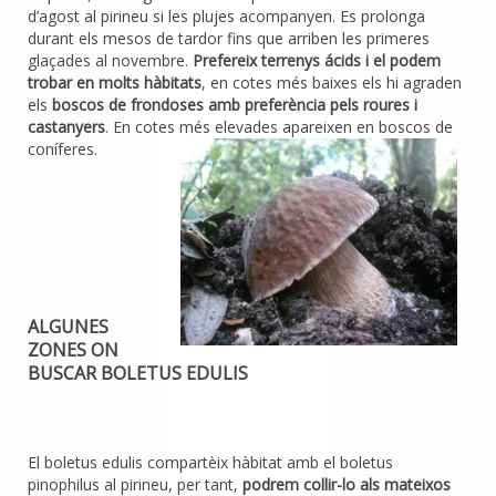
d’agost al pirineu si les plujes acompanyen. Es prolonga
durant els mesos de tardor fins que arriben les primeres
glaçades al novembre.
Prefereix terrenys ácids i el podem
trobar en molts hàbitats
, en cotes més baixes els hi agraden
els
boscos de frondoses amb preferència pels roures i
castanyers
. En cotes més elevades apareixen en boscos de
coníferes.
ALGUNES
ZONES ON
BUSCAR BOLETUS EDULIS
El boletus edulis compartèix hàbitat amb el boletus
pinophilus al pirineu, per tant,
podrem collir-lo als mateixos