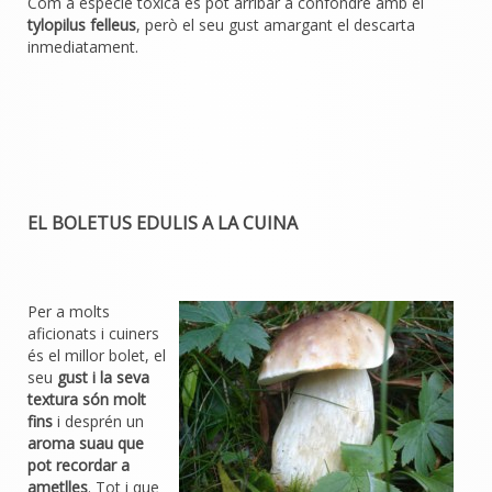
Com a espècie tòxica es pot arribar a confondre amb el
tylopilus felleus
, però el seu gust amargant el descarta
inmediatament.
EL BOLETUS EDULIS A LA CUINA
Per a molts
aficionats i cuiners
és el millor bolet, el
seu
gust i la seva
textura són molt
fins
i desprén un
aroma suau que
pot recordar a
ametlles
. Tot i que