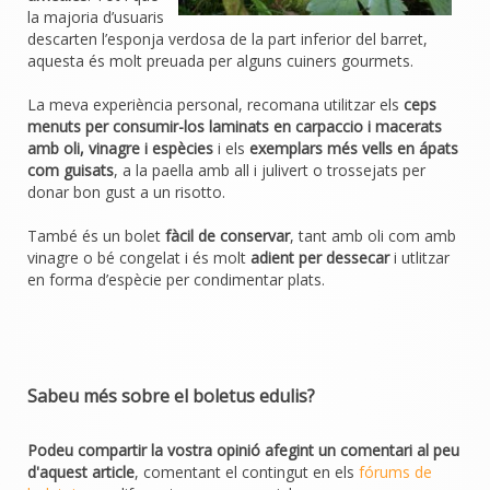
la majoria d’usuaris
descarten l’esponja verdosa de la part inferior del barret,
aquesta és molt preuada per alguns cuiners gourmets.
La meva experiència personal, recomana utilitzar els
ceps
menuts per consumir-los laminats en carpaccio i macerats
amb oli, vinagre i espècies
i els
exemplars més vells en ápats
com guisats
, a la paella amb all i julivert o trossejats per
donar bon gust a un risotto.
També és un bolet
fàcil de conservar
, tant amb oli com amb
vinagre o bé congelat i és molt
adient per dessecar
i utlitzar
en forma d’espècie per condimentar plats.
Sabeu més sobre el boletus edulis?
Podeu compartir la vostra opinió afegint un comentari al peu
d'aquest article
, comentant el contingut en els
fórums de