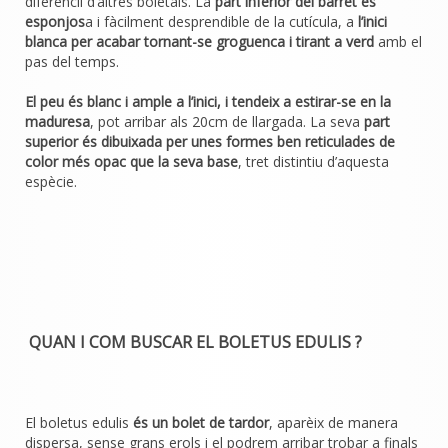
diferencii d’altres boletals. La
part inferior del barret és
esponjos
a i fàcilment desprendible de la cutícula, a
l’inici
blanca per acabar tornant-se groguenca i tirant a verd
amb el
pas del temps.
El peu és blanc i ample a l’inici, i tendeix a estirar-se en la
maduresa
, pot arribar als 20cm de llargada. La seva
part
superior és dibuixada per unes formes ben reticulades de
color més opac que la seva base
, tret distintiu d’aquesta
espècie.
QUAN I COM BUSCAR EL BOLETUS EDULIS ?
El boletus edulis
és un bolet de tardor
, aparèix de manera
dispersa, sense grans erols i el podrem arribar trobar a finals