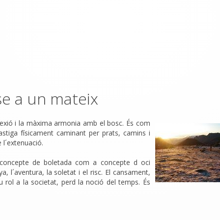
se a un mateix
 reflexió i la màxima armonia amb el bosc. És com
stiga físicament caminant per prats, camins i
e l´extenuació.
el concepte de boletada com a concepte d oci
 l´aventura, la soletat i el risc. El cansament,
seu rol a la societat, perd la noció del temps. És