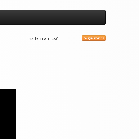
Ens fem amics?
Segueix-nos