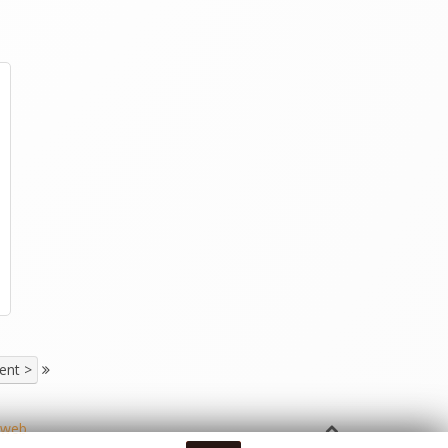
ent >
 web