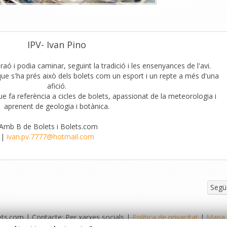
IPV- Ivan Pino
aó i podia caminar, seguint la tradició i les ensenyances de l'avi.
que s'ha prés això dels bolets com un esport i un repte a més d'una
afició.
que fa referència a cicles de bolets, apassionat de la meteorologia i
aprenent de geologia i botànica.
'Amb B de Bolets i Bolets.com
|
ivan.pv.7777@hotmail.com
Segü
ts.com | Contacte: Per xarxes socials |
Politica de privacitat
|
Mapa