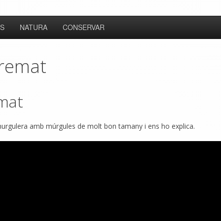
S
NATURA
CONSERVAR
cremat
emat
urgulera amb múrgules de molt bon tamany i ens ho explica.