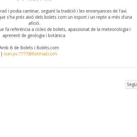
aó i podia caminar, seguint la tradició i les ensenyances de l'avi.
que s'ha prés això dels bolets com un esport i un repte a més d'una
afició.
que fa referència a cicles de bolets, apassionat de la meteorologia i
aprenent de geologia i botànica.
'Amb B de Bolets i Bolets.com
|
ivan.pv.7777@hotmail.com
Segü