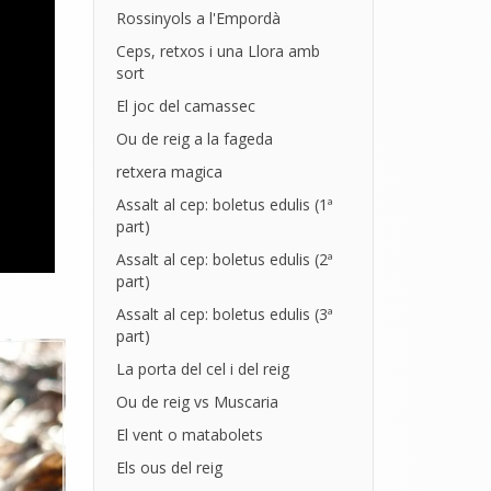
Rossinyols a l'Empordà
Ceps, retxos i una Llora amb
sort
El joc del camassec
Ou de reig a la fageda
retxera magica
Assalt al cep: boletus edulis (1ª
part)
Assalt al cep: boletus edulis (2ª
part)
Assalt al cep: boletus edulis (3ª
part)
La porta del cel i del reig
Ou de reig vs Muscaria
El vent o matabolets
Els ous del reig