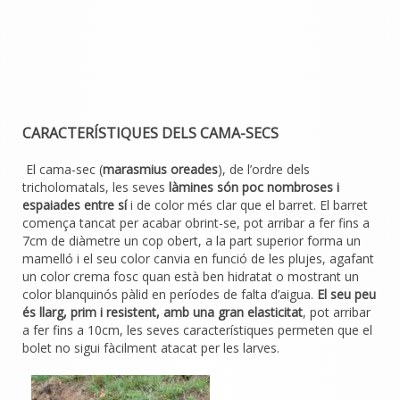
CARACTERÍSTIQUES DELS CAMA-SECS
El cama-sec (
marasmius oreades
), de l’ordre dels
tricholomatals, les seves
làmines són poc nombroses i
espaiades entre sí
i de color més clar que el barret. El barret
comença tancat per acabar obrint-se, pot arribar a fer fins a
7cm de diàmetre un cop obert, a la part superior forma un
mamelló i el seu color canvia en funció de les plujes, agafant
un color crema fosc quan està ben hidratat o mostrant un
color blanquinós pàlid en períodes de falta d’aigua.
El seu peu
és llarg, prim i resistent, amb una gran elasticitat
, pot arribar
a fer fins a 10cm, les seves característiques permeten que el
bolet no sigui fàcilment atacat per les larves.