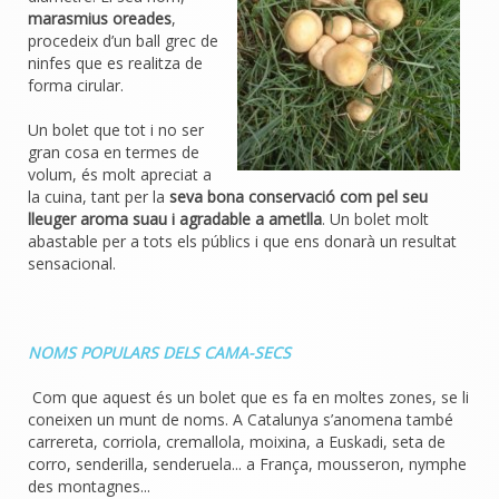
marasmius oreades
,
procedeix d’un ball grec de
ninfes que es realitza de
forma cirular.
Un bolet que tot i no ser
gran cosa en termes de
volum, és molt apreciat a
la cuina, tant per la
seva bona conservació com pel seu
lleuger aroma suau i agradable a ametlla
. Un bolet molt
abastable per a tots els públics i que ens donarà un resultat
sensacional.
NOMS POPULARS DELS CAMA-SECS
Com que aquest és un bolet que es fa en moltes zones, se li
coneixen un munt de noms. A Catalunya s’anomena també
carrereta, corriola, cremallola, moixina, a Euskadi, seta de
corro, senderilla, senderuela... a França, mousseron, nymphe
des montagnes...