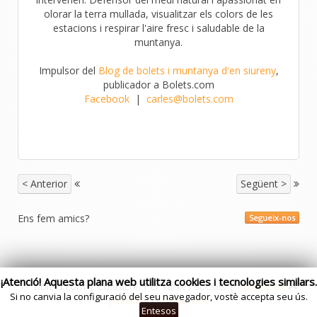
olorar la terra mullada, visualitzar els colors de les
estacions i respirar l'aire fresc i saludable de la
muntanya.
Impulsor del
Blog de bolets i muntanya d'en siureny
,
publicador a Bolets.com
Facebook
|
carles@bolets.com
< Anterior
Següent >
Ens fem amics?
Segueix-nos
¡Atenció! Aquesta plana web utilitza cookies i tecnologies similars.
Bolets.com | Contacte: Per xarxes socials |
Politica de
Si no canvia la configuració del seu navegador, vostè accepta seu ús.
privacitat
|
Mapa web
Entesos