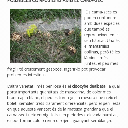
POSSIBLES CONFUSIONS AMB EL CAMA-SEC
Els cama-secs es
poden confondre
amb dues espècies
que també es
reprodueixen en el
seu hàbitat. Una és
el
marasmius
collinus
, però té les
làmines més
juntes, el peu més
fràgil i té creixement gespitòs, ingerir-lo pot provocar
problemes intestinals.
L’altra varietat i més perillosa és el
clitocybe dealbata
, la qual
porta importants quantitats de muscarina, de color més
tirant cap a blanc, el peu es torna gris a mesura que creix el
bolet. Semblen trets clarament diferenciats, però el perill està
en que aquesta varietat és de la mateixa grandària que el
cama-sec i neix enmig d’ells i en períodes d’elevada humitat,
es pot tornar color crema o rojenc guanyant semblança.