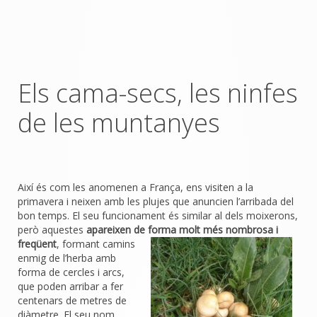
Els cama-secs, les ninfes
de les muntanyes
Així és com les anomenen a França, ens visiten a la
primavera i neixen amb les plujes que anuncien l’arribada del
bon temps. El seu funcionament és similar al dels moixerons,
però aquestes
apareixen de forma molt més
nombrosa i
freqüent
, formant camins
enmig de l’herba amb
forma de cercles i arcs,
que poden arribar a fer
centenars de metres de
diàmetre. El seu nom,