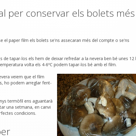
al per conservar els bolets més
e el paper film els bolets se'ns assecaran més del compte o se'ns
ns de tapar-los els hem de deixar refredar a la nevera ben bé unes 12
 temperatura volta els 4-6ºC podem tapar-los bé amb el film.
evera veiem que el film
s, ho podem arreglar fent-
menys termòfil ens aguantarà
tar una setmana, en canvi
erfectes condicions.
per