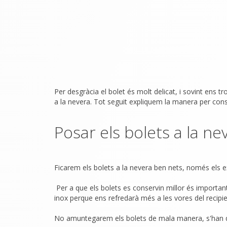
Per desgràcia el bolet és molt delicat, i sovint ens
a la nevera. Tot seguit expliquem la manera per con
Posar els bolets a la ne
Ficarem els bolets a la nevera ben nets, només els 
Per a que els bolets es conservin millor és important 
inox perque ens refredarà més a les vores del recipien
No amuntegarem els bolets de mala manera, s'han de