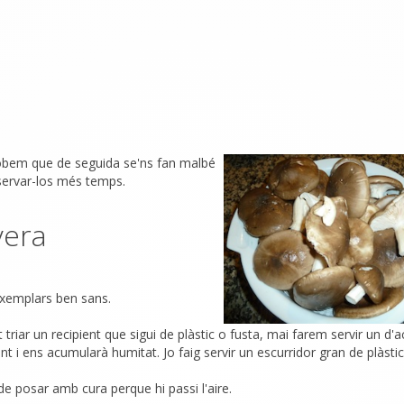
 trobem que de seguida se'ns fan malbé
servar-los més temps.
vera
exemplars ben sans.
triar un recipient que sigui de plàstic o fusta, mai farem servir un d'a
t i ens acumularà humitat. Jo faig servir un escurridor gran de plàstic
 posar amb cura perque hi passi l'aire.