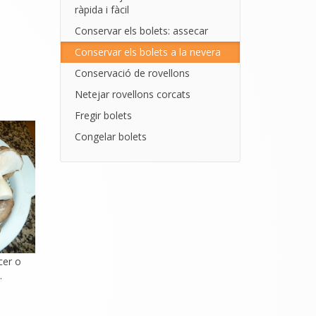
ràpida i fàcil
Conservar els bolets: assecar
Conservar els bolets a la nevera
Conservació de rovellons
Netejar rovellons corcats
Fregir bolets
Congelar bolets
cer o
.