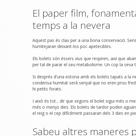
El paper film, fonament
temps a la nevera
Aquest pas és clau per a una bona conservació. Sens
humitejaran deixant-los poc apetecibles.
Els bolets són éssers vius que respiren, així que aba
per tal de parar el seu metabolisme. Un cop la seva
Si després d'una estona amb els bolets tapats a la n
condensa humitat serà senyal que no eren prou fred
hi petits forats.
I això és tot... dir que segons el bolet sigui més o 
més o menys dies. Els bolets de tardor poden aguan
el reig o el cep difícilment passaran dels 3 dies en p
Sabeu altres maneres 