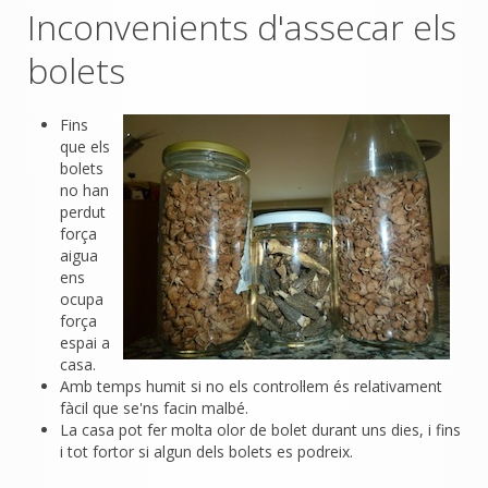
Inconvenients d'assecar els
bolets
Fins
que els
bolets
no han
perdut
força
aigua
ens
ocupa
força
espai a
casa.
Amb temps humit si no els control·lem és relativament
fàcil que se'ns facin malbé.
La casa pot fer molta olor de bolet durant uns dies, i fins
i tot fortor si algun dels bolets es podreix.