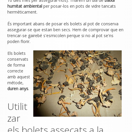
10 dies més per assegurar-nos). Triarem un dia de
baixa
humitat ambiental
per posar-los en pots de vidre tancats
hermèticament.
És important abans de posar els bolets al pot de conserva
assegurar-se que estan ben secs. Hem de comprovar que en
trencar-se gairebé s'esmicolen perque si no al pot se'ns
poden florir.
Els bolets
conservats
de forma
correcte
amb aquest
métode,
duren anys
.
Utilit
zar
els bolets assecats a la