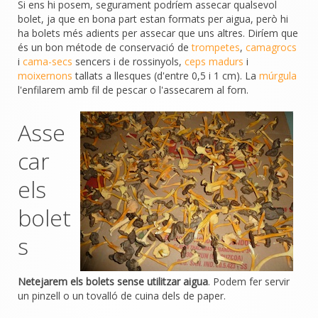
Si ens hi posem, segurament podríem assecar qualsevol
bolet, ja que en bona part estan formats per aigua, però hi
ha bolets més adients per assecar que uns altres. Diríem que
és un bon métode de conservació de
trompetes
,
camagrocs
i
cama-secs
sencers i de rossinyols,
ceps madurs
i
moixernons
tallats a llesques (d'entre 0,5 i 1 cm). La
múrgula
l'enfilarem amb fil de pescar o l'assecarem al forn.
Asse
car
els
bolet
s
Netejarem els bolets sense utilitzar aigua
. Podem fer servir
un pinzell o un tovalló de cuina dels de paper.