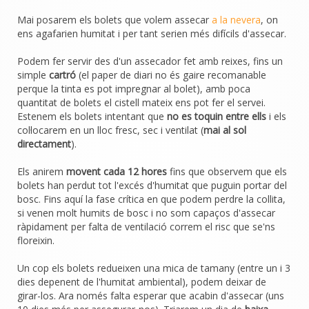
Mai posarem els bolets que volem assecar
a la nevera
, on
ens agafarien humitat i per tant serien més difícils d'assecar.
Podem fer servir des d'un assecador fet amb reixes, fins un
simple
cartró
(el paper de diari no és gaire recomanable
perque la tinta es pot impregnar al bolet), amb poca
quantitat de bolets el cistell mateix ens pot fer el servei.
Estenem els bolets intentant que
no es toquin entre ells
i els
col·locarem en un lloc fresc, sec i ventilat (
mai al sol
directament
).
Els anirem
movent cada 12 hores
fins que observem que els
bolets han perdut tot l'excés d'humitat que puguin portar del
bosc. Fins aquí la fase crítica en que podem perdre la collita,
si venen molt humits de bosc i no som capaços d'assecar
ràpidament per falta de ventilació correm el risc que se'ns
floreixin.
Un cop els bolets redueixen una mica de tamany (entre un i 3
dies depenent de l'humitat ambiental), podem deixar de
girar-los. Ara només falta esperar que acabin d'assecar (uns