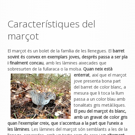
Característiques del
marçot
El marçot és un bolet de la família de les llenegues. El
barret
sovint és convex en exemplars joves, després passa a ser pla
i finalment concau
, amb les làmines aixecades que
sobresurten de la fullaraca o la molsa.
Quan neix està
enterrat
, així que el marçot
jove presenta bona part
del barret de color blanc, a
mesura que li toca la llum
passa a un color blau amb
tonalitats gris metàl.liques.
El peu del marçot és blanc,
amb un gravat de color gris
quan l'exemplar creix, que s'accentua a la part que l'uneix a
les làmines
. Les làmines del marçot són semblants a les de la