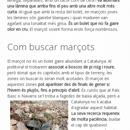
llenega, separades, amb un tacte com de cera i
va alternant
una làmina que arriba fins el peu amb una altre molt més
curta
. Al igual que amb la resta del bolet, en marçots joves
les làmines són gairebé blanques i quan maduren van
agafant una tonalitat més grisa.
És un bolet que no fa gaire
olor en cru
. El marçot sovint forma erols força nombrosos.
Com buscar marçots
El marçot no és un bolet gaire abundant a Catalunya. Al
prelitoral el trobarem
associat a boscos de pi roig i roure
,
però donat que és capritxós amb el tipus de terreny, les
zones on buscar-lo seran molt acotades. El marçot en
aquestes zones
pot aparèixer des de finals de gener si
l'hivern és plujós, fins a principis d'abril
. És curiós que al País
Basc o Navarra se'l troba a fagedes de baixa alçada, però a
Catalunya n
o li acaba
d'agradar aquest habitat.
La seva recerca requereix
de molta paciència
, buidar
el cap de qualsevol