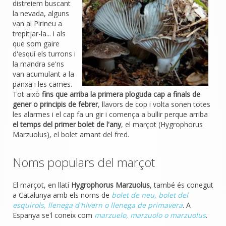
distreiem buscant
la nevada, alguns
van al Pirineu a
trepitjar-la... i als
que som gaire
d'esquí els turrons i
la mandra se'ns
van acumulant a la
panxa i les cames.
Tot això
fins que arriba la primera ploguda cap a finals de
gener o principis de febrer
, llavors de cop i volta sonen totes
les alarmes i el cap fa un gir i comença a bullir perque arriba
el temps del primer bolet de l'any
, el marçot (Hygrophorus
Marzuolus), el bolet amant del fred.
Noms populars del marçot
El marçot, en llatí
Hygrophorus Marzuolus
, també és conegut
a Catalunya amb els noms de
bolet de neu, bolet del
esquirols, llenega d'hivern o llenega de primavera
. A
Espanya se'l coneix com
marzuelo, marzuolo o marzuolus
.