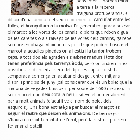
pensament i només mirar
a terra a la recerca
d'alguna protuberància, el
dibuix d'una làmina o el seu color mimètic
camuflat entre les
fulles, el branquillam o la molsa
. En general m'agrada buscar
el marçot a les vores de les canals, a plans que reben aigua
de les carenes o als tàlvegs de les vores dels camins, gairebé
sempre en obaga. Al pirineu es pot dir que podem buscar el
marçot a aquelles
pinedes on a l'estiu i la tardor trobem
ceps
, a tots dos els agraden els
arbres madurs i tots dos
tenen preferència pels terrenys àcids
, però on tindrem més
possibilitats d'encertar serà del Ripollès cap a l'oest. La
temporada comença en acabar el desgel, entre mitjans
d'abril i principis de juny (cal considerar que és un bolet que la
majoria de vegades busquem per sobre de 1600 metres). En
ser un bolet que
neix sota la neu
, esdevé el primer aliment
per a molt animals (d'aquí li ve el nom de bolet dels
esquirols). Una bona estratègia per buscar el marçot és
seguir el rastre que deixen els animalons
. De ben segur
s'hauran cruspit la meitat de l'erol, però la resta el podrem
fer anar al cistell!