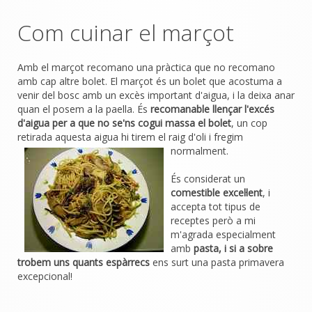
Com cuinar el marçot
Amb el marçot recomano una pràctica que no recomano
amb cap altre bolet. El marçot és un bolet que acostuma a
venir del bosc amb un excès important d'aigua, i la deixa anar
quan el posem a la paella. És
recomanable llençar l'excés
d'aigua per a que no se'ns cogui massa el bolet
, un cop
retirada aquesta aigua hi tirem el raig
d'oli i fregim
normalment.
És considerat un
comestible excel·lent
, i
accepta tot tipus de
receptes però a mi
m'agrada especialment
amb
pasta, i si a sobre
trobem uns quants espàrrecs
ens surt una pasta primavera
excepcional!