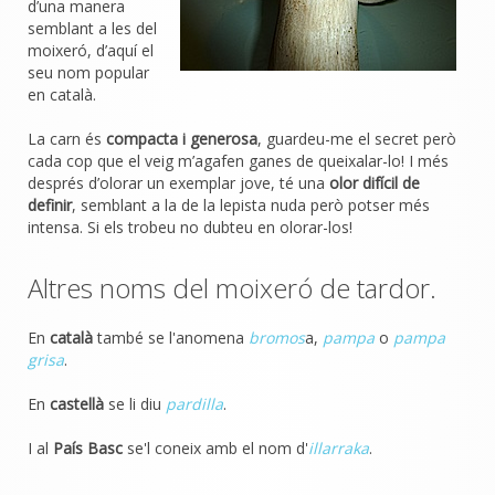
d’una manera
semblant a les del
moixeró, d’aquí el
seu nom popular
en català.
La carn és
compacta i generosa
, guardeu-me el secret però
cada cop que el veig m’agafen ganes de queixalar-lo! I més
després d’olorar un exemplar jove, té una
olor difícil de
definir
, semblant a la de la lepista nuda però potser més
intensa. Si els trobeu no dubteu en olorar-los!
Altres noms del moixeró de tardor.
En
català
també se l'anomena
bromos
a,
pampa
o
pampa
grisa
.
En
castellà
se li diu
pardilla
.
I al
País Basc
se'l coneix amb el nom d'
illarraka
.