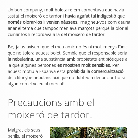
Un bon company, molt boletaire em comentava que havia
tastat el moixeró de tardor i
havia agafat tal indigestió que
només olorar-los li venien nàusees
. Imagineu-vos com deuria
anar el tema que tampoc menjava marçots perquè la olor al
cuinar-los li recordava a la del moixeró de tardor.
Bé, ja us avisem que el meu amic no és ni molt menys l’únic
que no tolera aquest bolet. Sembla que el responsable seria
la nebularina
, una substància amb propietats antibiòtiques a
la que algunes persones
es mostren molt sensibles
. Per
aquest motiu a Espanya està
prohibida la comercialització
del clitocybe nebularis així que no dubteu a denunciar-ho si
algun cop el veieu al mercat!
Precaucions amb el
moixeró de tardor.
Malgrat els seus
perills, el moixeró