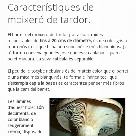
Característiques del
moixeró de tardor.
El barret del moixeró de tardor pot assolir mides
respectables de
fins a 20 cms de diàmetre,
és de color gris o
marronós (tot i que hi ha una subespècie més blanquinosa) i
té forma convexa quan és jove que es va aplanant quan el
bolet madura. La seva
cutícula és separable
.
El peu del clitocybe nebularis és del mateix color que el barret
o una mica més blanquinós, té forma cilíndrica tot i que
s’eixampla cap a la base
i es caracteritza per ser més fibrós
que la carn del barret.
Les làmines
d’aquest bolet
són
decurrents, de
color blanc o
lleugerament
crema
, disposades