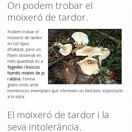
On podem trobar el
moixeró de tardor.
Podem trobar el
moixeró de tardor
en tot tipus
d’habitat, però on
l’hem observat en
més quantitat és a
fagedes i boscos
humits mixtes de pi
i alzina
. Forma
grans erols amb
nombrosos exemplars que ofereixen un fantàstic espectacle
a la vista.
El moixeró de tardor i la
seva intolerància.