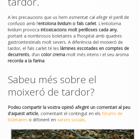
tardor.
A les precaucions que us hem esmentat cal afegir el perill de
confusió amb l’
entolona lividum o fals carlet
. L’entoloma
lividum provoca
intoxicacions molt perilloses cada any
,
portant a nombrosos boletaires a l’hospital amb quadres
gastrointestinals molt severs. A diferència del moixeró de
tardor, el fals carlet té les
làmines escotades en comptes de
decurrents
, d’un
color crema
molt més intens i el seu aroma
recorda a la farina
.
Sabeu més sobre el
moixeró de tardor?
Podeu compartir la vostra opinió afegint un comentari al peu
d'aquest article
, comentant el contingut en els
fórums de
boletaires
o difonent en
xarxes socials
.