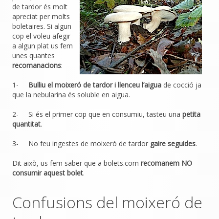
de tardor és molt
apreciat per molts
boletaires. Si algun
cop el voleu afegir
a algun plat us fem
unes quantes
recomanacions
:
1-
Bulliu el moixeró de tardor i llenceu l’aigua
de cocció ja
que la nebularina és soluble en aigua.
2- Si és el primer cop que en consumiu, tasteu una
petita
quantitat
.
3- No feu ingestes de moixeró de tardor
gaire seguides
.
Dit això, us fem saber que a bolets.com
recomanem NO
consumir aquest bolet
.
Confusions del moixeró de