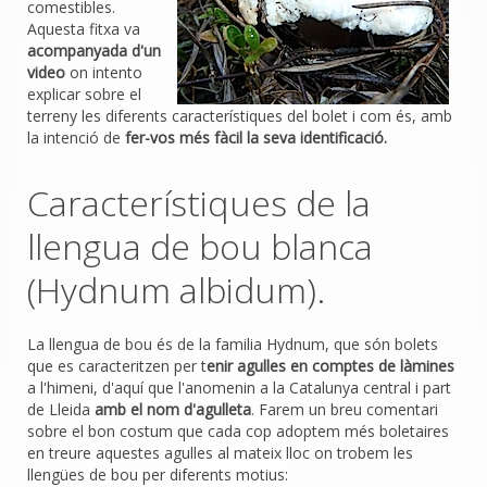
comestibles.
Aquesta fitxa va
acompanyada d'un
video
on intento
explicar sobre el
terreny les diferents característiques del bolet i com és, amb
la intenció de
fer-vos més fàcil la seva identificació.
Característiques de la
llengua de bou blanca
(Hydnum albidum).
La llengua de bou és de la familia Hydnum, que són bolets
que es caracteritzen per t
enir agulles en comptes de làmines
a l'himeni, d'aquí que l'anomenin a la Catalunya central i part
de Lleida
amb el nom d'agulleta
. Farem un breu comentari
sobre el bon costum que cada cop adoptem més boletaires
en treure aquestes agulles al mateix lloc on trobem les
llengües de bou per diferents motius: