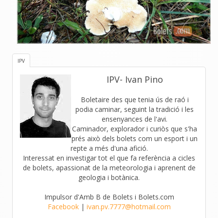
IPV
IPV- Ivan Pino
Boletaire des que tenia ús de raó i
podia caminar, seguint la tradició i les
ensenyances de l'avi.
Caminador, explorador i curiòs que s'ha
prés això dels bolets com un esport i un
repte a més d'una afició.
Interessat en investigar tot el que fa referència a cicles
de bolets, apassionat de la meteorologia i aprenent de
geologia i botànica.
Impulsor d'Amb B de Bolets i Bolets.com
Facebook
|
ivan.pv.7777@hotmail.com