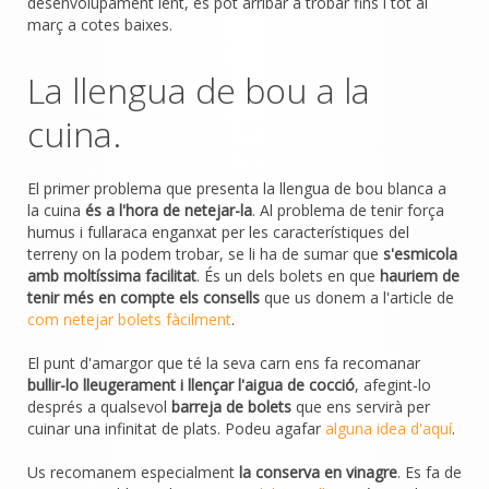
desenvolupament lent, es pot arribar a trobar fins i tot al
març a cotes baixes.
La llengua de bou a la
cuina.
El primer problema que presenta la llengua de bou blanca a
la cuina
és a l'hora de netejar-la
. Al problema de tenir força
humus i fullaraca enganxat per les característiques del
terreny on la podem trobar, se li ha de sumar que
s'esmicola
amb moltíssima facilitat
. És un dels bolets en que
hauriem de
tenir més en compte els consells
que us donem a l'article de
com netejar bolets fàcilment
.
El punt d'amargor que té la seva carn ens fa recomanar
bullir-lo lleugerament i llençar l'aigua de cocció
, afegint-lo
després a qualsevol
barreja de bolets
que ens servirà per
cuinar una infinitat de plats. Podeu agafar
alguna idea d'aquí
.
Us recomanem especialment
la conserva en vinagre
. Es fa de