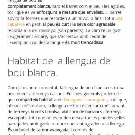
llengua de bou
és
completament blanca
, tant el barret com el peu i les agulles,
tot i que es va
enfosquint a mesura que envelleix
. El barret
sovint fa formes que recorden a un núvol, o fins i tot a
una
sabatera
en petit.
El peu és curt i la seva olor agradable
recorda a la del rossinyol (són parents). La carn té un gust
lleugerament amarg, que s'accentua amb l'edat de
l'exemplar, i cal destacar que
és molt trencadissa.
Habitat de la llengua de
bou blanca.
Com ja us hem comentat, la llengua de bou blanca es troba
únicament a terrenys calcaris. En línies generals podem dir
que
comparteix habitat
amb
llenegues
i
camagrocs
, tot i que,
afinant més encara, la llengua de bou és encara més amant
de
terrenys humits i molsa, així com de barrancs i terrenys
escarpats
, tot i que no es poden descartar les pinedes velles
barrejades amb garric o roure que tant agraden a la llenega.
És un bolet de tardor avançada
, i com és de