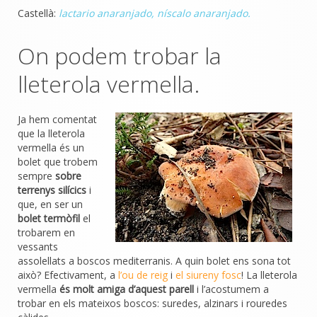
Castellà:
lactario anaranjado, níscalo anaranjado.
On podem trobar la
lleterola vermella.
Ja hem comentat
que la lleterola
vermella és un
bolet que trobem
sempre
sobre
terrenys silícics
i
que, en ser un
bolet termòfil
el
trobarem en
vessants
assolellats a boscos mediterranis. A quin bolet ens sona tot
això? Efectivament, a
l’ou de reig
i
el siureny fosc
! La lleterola
vermella
és molt amiga d’aquest parell
i l’acostumem a
trobar en els mateixos boscos: suredes, alzinars i rouredes