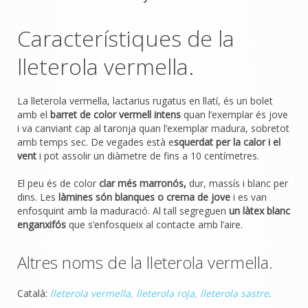
Característiques de la
lleterola vermella.
La lleterola vermella, lactarius rugatus en llatí, és un bolet
amb el
barret de color vermell intens
quan l’exemplar és jove
i va canviant cap al taronja quan l’exemplar madura, sobretot
amb temps sec. De vegades està e
squerdat per la calor i el
vent
i pot assolir un diàmetre de fins a 10 centímetres.
El peu és de color
clar més marronós,
dur, massís i blanc per
dins. Les
làmines són blanques o crema de jove
i es van
enfosquint amb la maduració. Al tall segreguen
un làtex blanc
enganxifós
que s’enfosqueix al contacte amb l’aire.
Altres noms de la lleterola vermella.
Català:
lleterola vermella, lleterola roja, lleterola sastre
.