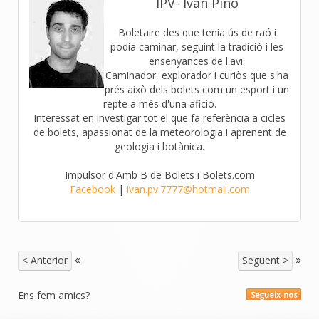
IPV- Ivan Pino
Boletaire des que tenia ús de raó i
podia caminar, seguint la tradició i les
ensenyances de l'avi.
Caminador, explorador i curiòs que s'ha
prés això dels bolets com un esport i un
repte a més d'una afició.
Interessat en investigar tot el que fa referència a cicles
de bolets, apassionat de la meteorologia i aprenent de
geologia i botànica.
Impulsor d'Amb B de Bolets i Bolets.com
Facebook
|
ivan.pv.7777@hotmail.com
< Anterior
Següent >
Ens fem amics?
Segueix-nos