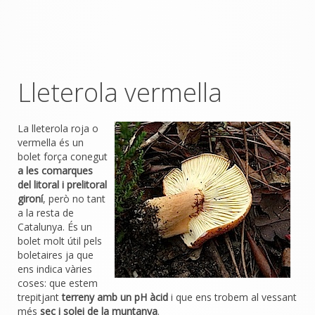
Lleterola vermella
La lleterola roja o
vermella és un
bolet força conegut
a les comarques
del litoral i prelitoral
gironí
, però no tant
a la resta de
Catalunya. És un
bolet molt útil pels
boletaires ja que
ens indica vàries
coses: que estem
trepitjant
terreny amb un pH àcid
i que ens trobem al vessant
més
sec i solei de la muntanya
.