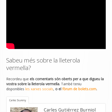
Sabeu més sobre la lleterola
vermella?
Recordeu que
els comentaris són oberts per a que digueu la
vostra sobre la lleterola vermella.
També teniu
disponibles
les xarxes socials
,
o el
fòrum de bolets.com
.
Carles Siureny
Carles Gutiérrez Burniol