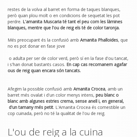
restes de la volva al barret en forma de taques blanques,
però quan plou molt o en condicions de sequetat les pot
perdre.
L'amanita Muscaria té tant el peu com les làmines
blanques, mentre que l'ou de reig els té de color taronja.
Més preocupant és la confusió amb
Amanita Phalloides
, que
no es pot donar en fase jove
o adulta per ser de color verd, però sí en la fase d'ou tancat,
i s'han donat bastants casos.
En cap cas recomanem agafar
ous de reig quan encara són tancats.
Afegim la possible confusió amb
Amanita Crocea
, amb un
barret més ovalat i d'un color menys intens,
peu blanc o
blanc amb algunes estries crema, sense anell i, en general,
d'un tamany més petit
. L'Amanita Crocea és comestible un
cop cuinada, però no té la qualitat de l'ou de reig.
L'ou de reig a la cuina