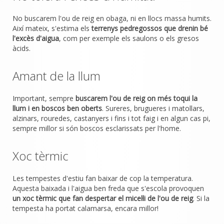
No buscarem l'ou de reig en obaga, ni en llocs massa humits.
Així mateix, s'estima els
terrenys pedregossos que drenin bé
l'excès d'aigua
, com per exemple els saulons o els gresos
àcids.
Amant de la llum
Important, sempre
buscarem l'ou de reig on més toqui la
llum i en boscos ben oberts
. Sureres, brugueres i matollars,
alzinars, rouredes, castanyers i fins i tot faig i en algun cas pi,
sempre millor si són boscos esclarissats per l'home.
Xoc tèrmic
Les tempestes d'estiu fan baixar de cop la temperatura.
Aquesta baixada i l'aigua ben freda que s'escola provoquen
un xoc tèrmic que fan despertar el micel·li de l'ou de reig
. Si la
tempesta ha portat calamarsa, encara millor!