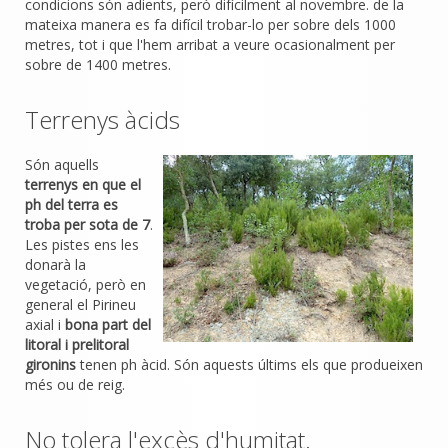
condicions són adients, però difícilment al novembre. de la
mateixa manera es fa difícil trobar-lo per sobre dels 1000
metres, tot i que l'hem arribat a veure ocasionalment per
sobre de 1400 metres.
Terrenys àcids
Són aquells
terrenys en que el
ph del terra es
troba per sota de 7
.
Les pistes ens les
donarà la
vegetació, però en
general el Pirineu
axial i
bona part del
litoral i prelitoral
gironins
tenen ph àcid. Són aquests últims els que produeixen
més ou de reig.
No tolera l'excès d'humitat.