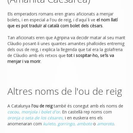
Els emperadors romans eren grans aficionats a menjar
bolets, i en especial a l'ou de reig, i d'aquí li ve
el nom llatí
que es pot traduïr al català com bolet dels cèsars
.
Tan aficionats eren que Agripina va decidir matar al seu marit
Clàudio posant-li unes quantes amanites phalloides entremig
dels ous de reig, i explica la llegenda que tal era la golafreria
de Clàudio amb els retxos que
tot i sospitar-ho, se'ls va
menjar i va morir
.
Altres noms de l'ou de reig
A Catalunya
l'ou de reig
també és conegut amb els noms de
cocou, monjola i bolet d'or
. En castellà rep noms com
oronja o seta de los césares,
i en euskera ens els
anomenaran com
kuleto, gorringo, amboto
o
amoroto
.