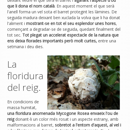
deixant veure el que serà el barret i
agafant l'aspecte d'ou
que li dona el nom català
. En aquest moment el que serà
l'anell forma un vel sota el barret protegint les làmines. De
seguida madura deixant ben xuclada la volva que li ha donat
l'aliment i
mostrant-se en tot el seu esplendor unes hores
,
començant a degradar-se de seguida, quedant finalment del
tot sec.
Tot plegat un accelerat espectacle de la natura que
ens deixa florades importants però molt curtes,
entre una
setmana i deu dies.
La
floridura
del reig.
En condicions de
massa humitat,
una floridura anomenada Mycogone Rosea envaeix l'ou de
reig
donant-li un color més rosat i un aspecte estrany, amb
malformacions al barret,
sobretot a l'entorn d'aquest, al vel i