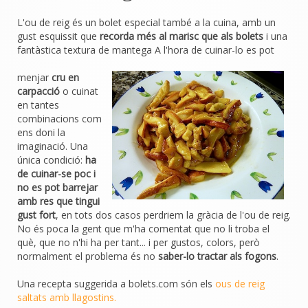
L'ou de reig és un bolet especial també a la cuina, amb un
gust esquissit que
recorda més al marisc que als bolets
i una
fantàstica textura de mantega A l'hora de cuinar-lo es pot
menjar
cru en
carpacció
o cuinat
en tantes
combinacions com
ens doni la
imaginació. Una
única condició:
ha
de cuinar-se poc i
no es pot barrejar
amb res que tingui
gust fort
, en tots dos casos perdriem la gràcia de l'ou de reig.
No és poca la gent que m'ha comentat que no li troba el
què, que no n'hi ha per tant... i per gustos, colors, però
normalment el problema és no
saber-lo tractar als fogons
.
Una recepta suggerida a bolets.com són els
ous de reig
saltats amb llagostins.