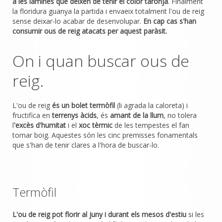
a les làmines que deixen de tenir el color taronja
. Finalment
la floridura guanya la partida i envaeix totalment l'ou de reig
sense deixar-lo acabar de desenvolupar.
En cap cas s'han
consumir ous de reig atacats per aquest paràsit.
On i quan buscar ous de
reig.
L'ou de reig
és un bolet termòfil
(li agrada la caloreta) i
fructifica en
terrenys àcids
, és
amant de la llum
, no tolera
l
'excès d'humitat
i el
xoc tèrmic
de les tempestes el fan
tornar boig. Aquestes són les cinc premisses fonamentals
que s'han de tenir clares a l'hora de buscar-lo.
Termòfil
L'ou de reig pot florir al juny i durant els mesos d'estiu
si les