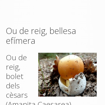
Ou de reig, bellesa
efímera
Ou de
reig,
bolet
dels
cèsars
(Amanita Caesarea)