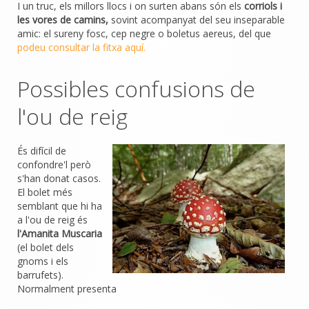
I un truc, els millors llocs i on surten abans són els
corriols i
les vores de camins,
sovint acompanyat del seu inseparable
amic: el sureny fosc, cep negre o boletus aereus, del que
podeu consultar la fitxa aquí.
Possibles confusions de
l'ou de reig
És difícil de
confondre'l però
s'han donat casos.
El bolet més
semblant que hi ha
a l'ou de reig és
l'Amanita Muscaria
(el bolet dels
gnoms i els
barrufets).
Normalment presenta