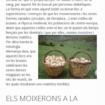
sang, per aquest fet és buscat per persones diabétiques.
La forma en què creix aquest bolet va donar lloc a
supersticions i creençes de que les moixeroneres i les seves
formes variades (circulars, de ferradura ...) eren rotlles de
bruixes. A l’època medieval, les poblacions de centre-europa,
deien que aquestes rotlles eren el lloc on hi queien els llamps
llençats per les divinitats i que per elles, neixien monstres i
dimonis malèfics.
Per altra banda la
mitología
Alemanya deia, que
aquests llocs era
on les bruixes
celebraven les
seves danses
màgiques en les
nits de reunió, de
les quals resultaven uns maleficis terribles.
ELS MOIXERONS A LA