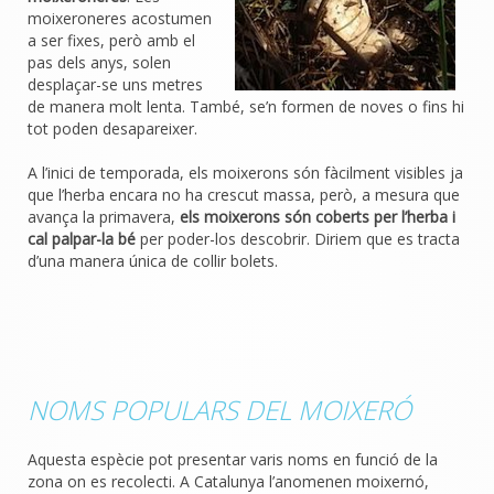
moixeroneres acostumen
a ser fixes, però amb el
pas dels anys, solen
desplaçar-se uns metres
de manera molt lenta. També, se’n formen de noves o fins hi
tot poden desapareixer.
A l’inici de temporada, els moixerons són fàcilment visibles ja
que l’herba encara no ha crescut massa, però, a mesura que
avança la primavera,
els moixerons són coberts per l’herba i
cal palpar-la bé
per poder-los descobrir. Diriem que es tracta
d’una manera única de collir bolets.
NOMS POPULARS DEL MOIXERÓ
Aquesta espècie pot presentar varis noms en funció de la
zona on es recolecti. A Catalunya l’anomenen moixernó,