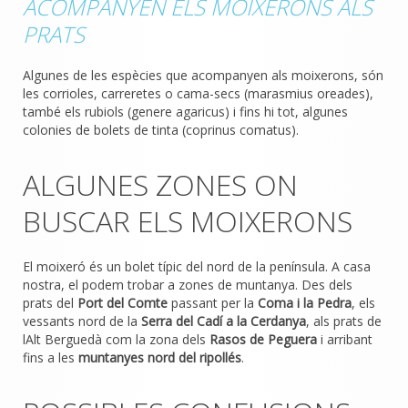
ACOMPANYEN ELS MOIXERONS ALS
PRATS
Algunes de les espècies que acompanyen als moixerons, són
les corrioles, carreretes o cama-secs (marasmius oreades),
també els rubiols (genere agaricus) i fins hi tot, algunes
colonies de bolets de tinta (coprinus comatus).
ALGUNES ZONES ON
BUSCAR ELS MOIXERONS
El moixeró és un bolet típic del nord de la península. A casa
nostra, el podem trobar a zones de muntanya. Des dels
prats del
Port del Comte
passant per la
Coma i la Pedra
, els
vessants nord de la
Serra del Cadí a la Cerdanya
, als prats de
lAlt Berguedà com la zona dels
Rasos de Peguera
i arribant
fins a les
muntanyes nord del ripollés
.