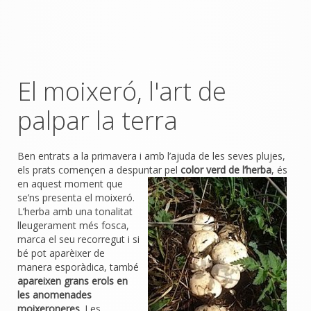
El moixeró, l'art de
palpar la terra
Ben entrats a la primavera i amb l’ajuda de les seves plujes,
els prats començen a despuntar pel
color verd
de
l’herba
, és
en aquest moment que
se’ns presenta el moixeró.
L’herba amb una tonalitat
lleugerament més fosca,
marca el seu recorregut i si
bé pot aparèixer de
manera esporàdica, també
apareixen grans erols en
les anomenades
moixeroneres
. Les