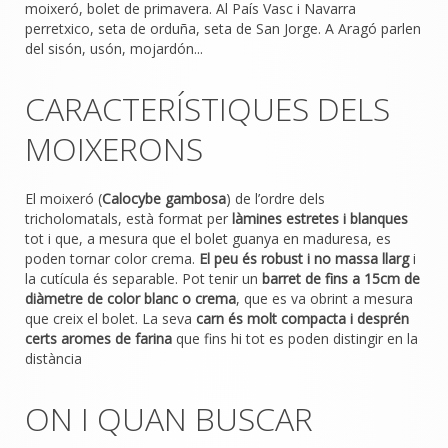
moixeró, bolet de primavera. Al País Vasc i Navarra
perretxico, seta de orduña, seta de San Jorge. A Aragó parlen
del sisón, usón, mojardón...
CARACTERÍSTIQUES DELS
MOIXERONS
El moixeró (
Calocybe gambosa
) de l’ordre dels
tricholomatals, està format per
làmines estretes i blanques
tot i que, a mesura que el bolet guanya en maduresa, es
poden tornar color crema.
El peu és robust i no massa llarg
i
la cutícula és separable. Pot tenir un
barret de fins a 15cm de
diàmetre de color blanc o crema
, que es va obrint a mesura
que creix el bolet. La seva
carn és molt compacta i desprén
certs aromes de farina
que fins hi tot es poden distingir en la
distància
ON I QUAN BUSCAR