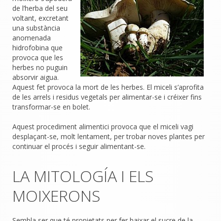
de l’herba del seu
voltant, excretant
una substància
anomenada
hidrofobina que
provoca que les
herbes no puguin
absorvir aigua.
Aquest fet provoca la mort de les herbes. El miceli s’aprofita
de les arrels i residus vegetals per alimentar-se i créixer fins
transformar-se en bolet.
Aquest procediment alimentici provoca que el miceli vagi
desplaçant-se, molt lentament, per trobar noves plantes per
continuar el procés i seguir alimentant-se.
LA MITOLOGÍA I ELS
MOIXERONS
Sembla ser que té propietats per fer baixar el sucre de la