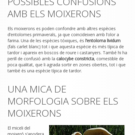
POSSIBLES CONFUSIONS
AMB ELS MOIXERONS
Els moixerons es poden confondre amb altres espècies
d’entolomes primaverals, ja que coincideixen amb l’olor a
farina. Una de les espècies tóxiques, és
l’entoloma lividum
(fals carlet blanc) tot i que aquesta espècie és més típica de
tardor i apareix en boscos de roure i castanyers. També hi ha
perill de confusió amb la
calocybe constricta
, comestible de
poca qualitat, que li agrada sortir en zones obertes, tot i que
també és una espècie típica de tardor.
UNA MICA DE
MORFOLOGIA SOBRE ELS
MOIXERONS
El miceli del
moixeró s’apodera