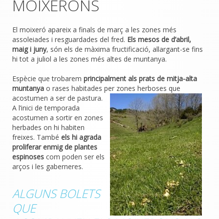
MOIXERONS
El moixeró apareix a finals de març a les zones més
assoleiades i resguardades del fred.
Els mesos de d’abril,
maig i juny
, són els de màxima fructificació, allargant-se fins
hi tot a juliol a les zones més altes de muntanya.
Espècie que trobarem
principalment als prats de mitja-alta
muntanya
o rases habitades per zones herboses que
acostumen a ser de pastura.
A l’inici de temporada
acostumen a sortir en zones
herbades on hi habiten
freixes. També
els hi agrada
proliferar enmig de plantes
espinoses
com poden ser els
arços i les gaberneres.
ALGUNS BOLETS
QUE