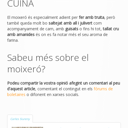
CUINA
El moixeró és especialment adient per
fer amb truita
, però
també queda molt bo
saltejat amb all i julivert
com
acompanyament de carn, amb
guisats
o fins hi tot,
tallat cru
amb amanides
és on es fa notar més el seu aroma de
farina.
Sabeu més sobre el
moixeró?
Podeu compartir la vostra opinió afegint un comentari al peu
d'aquest article
, comentant el contingut en els
fórums de
boletaires
o difonent en xarxes socials.
Carles Siureny