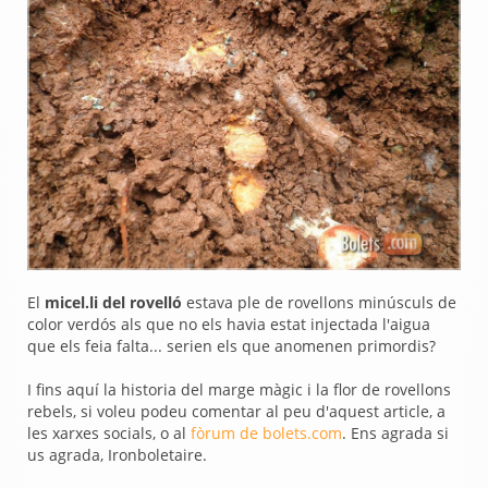
El
micel.li del rovelló
estava ple de rovellons minúsculs de
color verdós als que no els havia estat injectada l'aigua
que els feia falta... serien els que anomenen primordis?
I fins aquí la historia del marge màgic i la flor de rovellons
rebels, si voleu podeu comentar al peu d'aquest article, a
les xarxes socials, o al
fòrum de bolets.com
. Ens agrada si
us agrada, Ironboletaire.