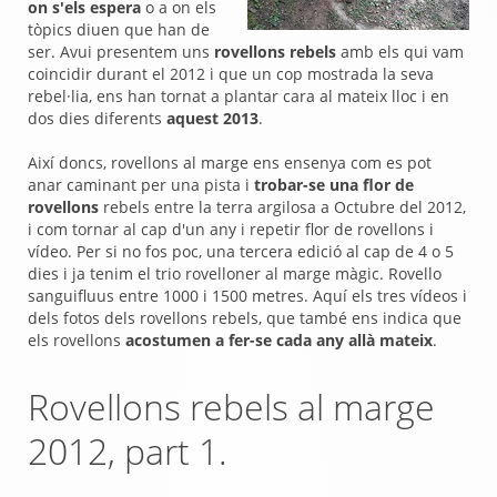
on s'els espera
o a on els
tòpics diuen que han de
ser. Avui presentem uns
rovellons rebels
amb els qui vam
coincidir durant el 2012 i que un cop mostrada la seva
rebel·lia, ens han tornat a plantar cara al mateix lloc i en
dos dies diferents
aquest 2013
.
Així doncs, rovellons al marge ens ensenya com es pot
anar caminant per una pista i
trobar-se una flor de
rovellons
rebels entre la terra argilosa a Octubre del 2012,
i com tornar al cap d'un any i repetir flor de rovellons i
vídeo. Per si no fos poc, una tercera edició al cap de 4 o 5
dies i ja tenim el trio rovelloner al marge màgic. Rovello
sanguifluus entre 1000 i 1500 metres. Aquí els tres vídeos i
dels fotos dels rovellons rebels, que també ens indica que
els rovellons
acostumen a fer-se cada any allà mateix
.
Rovellons rebels al marge
2012, part 1.