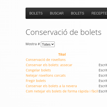
BOLETS
BUSCAR
BOLETS
RECEPTE
Conservació de bolets
Mostra #
Títol
Conservació de rovellons
Conservar els bolets: assecar
Escri
Congelar bolets
Escri
Netejar rovellons corcats
Escri
Fregir bolets
Escri
Conservar els bolets a la nevera
Escri
Com netejar els bolets de forma ràpida i fàcil
Escri