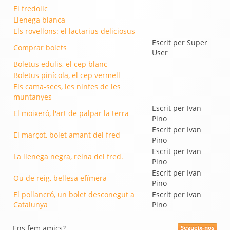
El fredolic
Llenega blanca
Els rovellons: el lactarius deliciosus
Escrit per Super
Comprar bolets
User
Boletus edulis, el cep blanc
Boletus pinícola, el cep vermell
Els cama-secs, les ninfes de les
muntanyes
Escrit per Ivan
El moixeró, l'art de palpar la terra
Pino
Escrit per Ivan
El marçot, bolet amant del fred
Pino
Escrit per Ivan
La llenega negra, reina del fred.
Pino
Escrit per Ivan
Ou de reig, bellesa efímera
Pino
El pollancró, un bolet desconegut a
Escrit per Ivan
Catalunya
Pino
Ens fem amics?
Segueix-nos