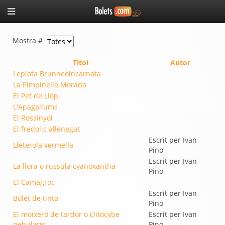
Mostra #
Títol
Autor
Lepiota Brunneoincarnata
La Pimpinella Morada
El Pet de Llop
L'Apagallums
El Rossinyol
El fredolic allenegat
Escrit per Ivan
Lleterola vermella
Pino
Escrit per Ivan
La llora o russula cyanoxantha
Pino
El Camagroc
Escrit per Ivan
Bolet de tinta
Pino
El moixeró de tardor o clitocybe
Escrit per Ivan
nebularis
Pino