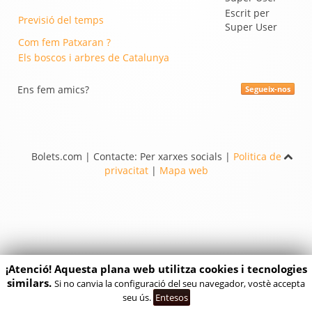
Escrit per
Previsió del temps
Super User
Com fem Patxaran ?
Els boscos i arbres de Catalunya
Ens fem amics?
Segueix-nos
Bolets.com | Contacte: Per xarxes socials |
Politica de
privacitat
|
Mapa web
¡Atenció! Aquesta plana web utilitza cookies i tecnologies
similars.
Si no canvia la configuració del seu navegador, vostè accepta
seu ús.
Entesos