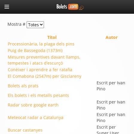
Mostra #
Títol
Autor
Processionària, la plaga dels pins
Puig de Bassegoda (1373m)
Mesures preventives davant llamps,
tempestes i atacs d’escurçó
Conèixer i aprendre a fer ratafia
El Comabona (2547m) per Gisclareny
Escrit per Ivan
Bolets als prats
Pino
Els bolets i els metalls pesants
Escrit per Ivan
Radar sobre google earth
Pino
Escrit per Ivan
Meteocat radar a Catalunya
Pino
Escrit per
Buscar castanyes
Super User