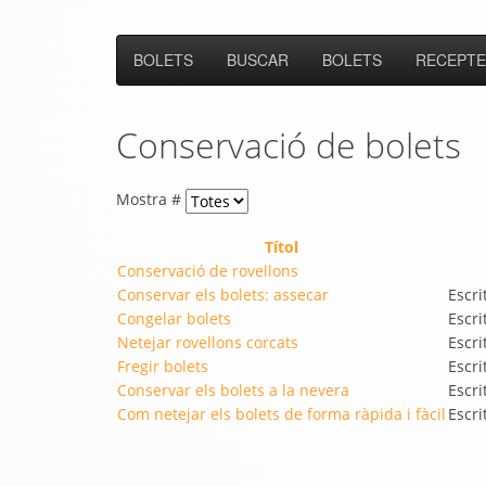
BOLETS
BUSCAR
BOLETS
RECEPTE
Conservació de bolets
Mostra #
Títol
Conservació de rovellons
Conservar els bolets: assecar
Escri
Congelar bolets
Escri
Netejar rovellons corcats
Escri
Fregir bolets
Escri
Conservar els bolets a la nevera
Escri
Com netejar els bolets de forma ràpida i fàcil
Escri