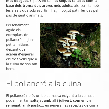
més obagues
, repassant tan
les soques tallades com la
base dels troncs dels arbres més adults
, així com també
les arrels que sobresurtin i hagin pogut patir ferides pel
pas de gent o animals.
Personalment
agafo els
exemplars de
pollancró mitjans i
petits-mitjans,
deixant que
acabin d'esporar
els més vells que a
la cuina no són tan
bons.
El pollancró a la cuina.
El pollancró no és un bolet massa exigent a la cuina, el
podem fer tan
saltejat amb all i julivert, com en un
remenat, amb pasta
.... en general les receptes de cuina