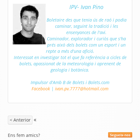
IPV- Ivan Pino
Boletaire des que tenia ús de raó i podia
caminar, seguint la tradició i les
ensenyances de l'avi.
Caminador, explorador i curiòs que s'ha
prés això dels bolets com un esport i un
repte a més d'una afició.
Interessat en investigar tot el que fa referència a cicles de
bolets, apassionat de la meteorologia i aprenent de
geologia i botànica.
Impulsor d'Amb B de Bolets i Bolets.com
Facebook
|
ivan.pv.7777@hotmail.com
< Anterior
Ens fem amics?
Segueix-nos