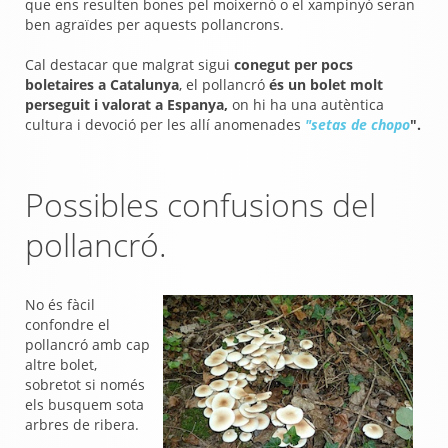
que ens resulten bones pel moixernó o el xampinyó seran
ben agraïdes per aquests pollancrons.
Cal destacar que malgrat sigui
conegut per pocs
boletaires a Catalunya
, el pollancró
és un bolet molt
perseguit i valorat a Espanya,
on hi ha una autèntica
cultura i devoció per les allí anomenades
"setas de chopo
".
Possibles confusions del
pollancró.
No és fàcil
confondre el
pollancró amb cap
altre bolet,
sobretot si només
els busquem sota
arbres de ribera.