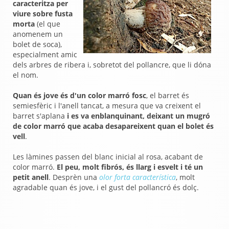
caracteritza per
viure sobre fusta
morta
(el que
anomenem un
bolet de soca),
especialment amic
dels arbres de ribera i, sobretot del pollancre, que li dóna
el nom.
Quan és jove és d'un color marró fosc
, el barret és
semiesfèric i l'anell tancat, a mesura que va creixent el
barret s'aplana
i es va enblanquinant, deixant un mugró
de color marró que acaba desapareixent quan el bolet és
vell
.
Les làmines passen del blanc inicial al rosa, acabant de
color marró.
El peu, molt fibrós, és llarg i esvelt i té un
petit anell
. Desprèn una
olor forta característica
, molt
agradable quan és jove, i el gust del pollancró és dolç.