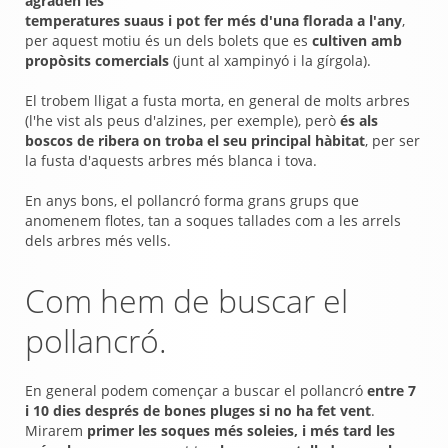
agraden les
temperatures suaus i pot fer més d'una florada a l'any
,
per aquest motiu és un dels bolets que es
cultiven amb
propòsits comercials
(junt al xampinyó i la gírgola).
El trobem lligat a fusta morta, en general de molts arbres
(l'he vist als peus d'alzines, per exemple), però
és als
boscos de ribera on troba el seu principal hàbitat
, per ser
la fusta d'aquests arbres més blanca i tova.
En anys bons, el pollancró forma grans grups que
anomenem flotes, tan a soques tallades com a les arrels
dels arbres més vells.
Com hem de buscar el
pollancró.
En general podem començar a buscar el pollancró
entre 7
i 10 dies després de bones pluges si no ha fet vent
.
Mirarem
primer les soques més soleies, i més tard les