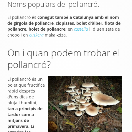
Noms populars del pollancró.
El pollancró és
conegut també a Catalunya amb el nom
de gírgola de pollancre
,
clopisses, bolet d'àlber, flota de
pollancre, bolet de pollancre;
en
castellà
li diuen seta de
chopo i en
euskera
makal-ziza.
On i quan podem trobar el
pollancró?
El pollancró és un
bolet que fructifica
ràpid després
d'uns dies de
pluja i humitat,
tan a principis de
tardor com a
mitjans de
primavera. Li