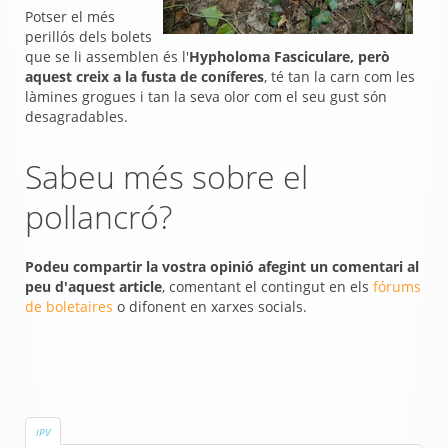
Potser el més
perillós dels bolets
que se li assemblen és l'
Hypholoma Fasciculare, però
aquest creix a la fusta de coníferes
, té tan la carn com les
làmines grogues i tan la seva olor com el seu gust són
desagradables.
Sabeu més sobre el
pollancró?
Podeu compartir la vostra opinió afegint un comentari al
peu d'aquest article
, comentant el contingut en els
fórums
de boletaires
o difonent en xarxes socials.
IPV