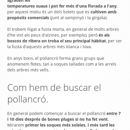
agraden les
temperatures suaus i pot fer més d'una florada a l'any
,
per aquest motiu és un dels bolets que es
cultiven amb
propòsits comercials
(junt al xampinyó i la gírgola).
El trobem lligat a fusta morta, en general de molts arbres
(l'he vist als peus d'alzines, per exemple), però
és als
boscos de ribera on troba el seu principal hàbitat
, per ser
la fusta d'aquests arbres més blanca i tova.
En anys bons, el pollancró forma grans grups que
anomenem flotes, tan a soques tallades com a les arrels
dels arbres més vells.
Com hem de buscar el
pollancró.
En general podem començar a buscar el pollancró
entre 7
i 10 dies després de bones pluges si no ha fet vent
.
Mirarem
primer les soques més soleies, i més tard les