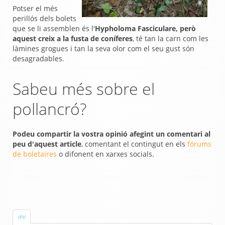
Potser el més
perillós dels bolets
que se li assemblen és l'
Hypholoma Fasciculare, però
aquest creix a la fusta de coníferes
, té tan la carn com les
làmines grogues i tan la seva olor com el seu gust són
desagradables.
Sabeu més sobre el
pollancró?
Podeu compartir la vostra opinió afegint un comentari al
peu d'aquest article
, comentant el contingut en els
fórums
de boletaires
o difonent en xarxes socials.
IPV