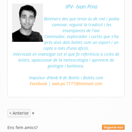
IPV- Ivan Pino
Boletaire des que tenia ús de raó i podia
caminar, seguint la tradició i les
ensenyances de l'avi.
Caminador, explorador i curiòs que s'ha
prés això dels bolets com un esport i un
repte a més d'una afició.
Interessat en investigar tot el que fa referència a cicles de
bolets, apassionat de la meteorologia i aprenent de
geologia i botànica.
Impulsor d'Amb B de Bolets i Bolets.com
Facebook
|
ivan.pv.7777@hotmail.com
< Anterior
Ens fem amics?
Segueix-nos