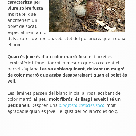
caracteritza per
viure sobre fusta
morta
(el que
anomenem un
bolet de soca),
especialment amic
dels arbres de ribera i, sobretot del pollancre, que li dóna
el nom.
Quan és jove és d'un color marró fosc
, el barret és
semiesfèric i l'anell tancat, a mesura que va creixent el
barret s'aplana
i es va enblanquinant, deixant un mugró
de color marró que acaba desapareixent quan el bolet és
vell
.
Les làmines passen del blanc inicial al rosa, acabant de
color marró.
El peu, molt fibrós, és llarg i esvelt i té un
petit anell
. Desprèn una
olor forta característica
, molt
agradable quan és jove, i el gust del pollancró és dolç.