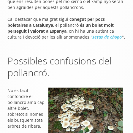
que ens resulten bones pel moixernó o el xampinyó seran
ben agraïdes per aquests pollancrons.
Cal destacar que malgrat sigui
conegut per pocs
boletaires a Catalunya
, el pollancró
és un bolet molt
perseguit i valorat a Espanya,
on hi ha una autèntica
cultura i devoció per les allí anomenades
"setas de chopo
".
Possibles confusions del
pollancró.
No és fàcil
confondre el
pollancró amb cap
altre bolet,
sobretot si només
els busquem sota
arbres de ribera.