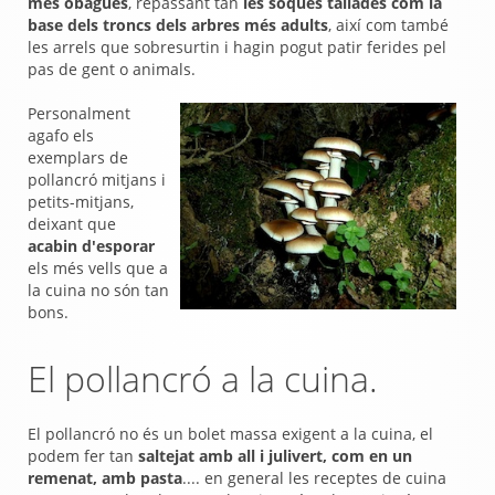
més obagues
, repassant tan
les soques tallades com la
base dels troncs dels arbres més adults
, així com també
les arrels que sobresurtin i hagin pogut patir ferides pel
pas de gent o animals.
Personalment
agafo els
exemplars de
pollancró mitjans i
petits-mitjans,
deixant que
acabin d'esporar
els més vells que a
la cuina no són tan
bons.
El pollancró a la cuina.
El pollancró no és un bolet massa exigent a la cuina, el
podem fer tan
saltejat amb all i julivert, com en un
remenat, amb pasta
.... en general les receptes de cuina