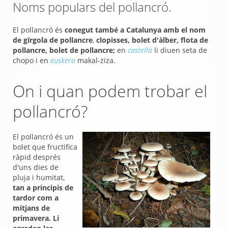
Noms populars del pollancró.
El pollancró és
conegut també a Catalunya amb el nom
de gírgola de pollancre
,
clopisses, bolet d'àlber, flota de
pollancre, bolet de pollancre;
en
castellà
li diuen seta de
chopo i en
euskera
makal-ziza.
On i quan podem trobar el
pollancró?
El pollancró és un
bolet que fructifica
ràpid després
d'uns dies de
pluja i humitat,
tan a principis de
tardor com a
mitjans de
primavera. Li