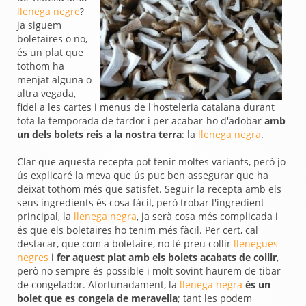
llenega negre
?
ja siguem
boletaires o no,
és un plat que
tothom ha
menjat alguna o
altra vegada,
fidel a les cartes i menus de l'hosteleria catalana durant
tota la temporada de tardor i per acabar-ho d'adobar
amb
un dels bolets reis a la nostra terra
: la
llenega negra
.
Clar que aquesta recepta pot tenir moltes variants, però jo
ús explicaré la meva que ús puc ben assegurar que ha
deixat tothom més que satisfet. Seguir la recepta amb els
seus ingredients és cosa fàcil, però trobar l'ingredient
principal, la
llenega negra
, ja serà cosa més complicada i
és que els boletaires ho tenim més fàcil. Per cert, cal
destacar, que com a boletaire, no té preu collir
llenegues
negres
i
fer aquest plat amb els bolets acabats de collir
,
però no sempre és possible i molt sovint haurem de tibar
de congelador. Afortunadament, la
llenega negra
és un
bolet que es congela de meravella
; tant les podem