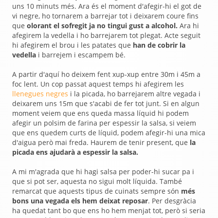
uns 10 minuts més. Ara és el moment d'afegir-hi el got de
vi negre, ho tornarem a barrejar tot i deixarem coure fins
que
olorant el sofregit ja no tingui gust a alcohol.
Ara hi
afegirem la vedella i ho barrejarem tot plegat. Acte seguit
hi afegirem el brou i les patates que
han de cobrir la
vedella
i barrejem i escampem bé.
A partir d'aquí ho deixem fent xup-xup entre 30m i 45m a
foc lent. Un cop passat aquest temps hi afegirem les
llenegues negres
i la picada, ho barrejarem altre vegada i
deixarem uns 15m que s'acabi de fer tot junt. Si en algun
moment veiem que ens queda massa líquid hi podem
afegir un polsim de farina per espessir la salsa, si veiem
que ens quedem curts de líquid, podem afegir-hi una mica
d'aigua però mai freda. Haurem de tenir present, que
la
picada ens ajudarà a espessir la salsa.
A mi m'agrada que hi hagi salsa per poder-hi sucar pa i
que si pot ser, aquesta no sigui molt líquida. També
remarcat que aquests tipus de cuinats sempre són
més
bons una vegada els hem deixat reposar
. Per desgràcia
ha quedat tant bo que ens ho hem menjat tot, però si seria