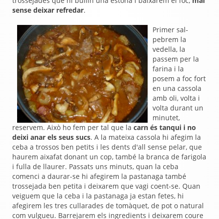
trossejades que hi bullin una estona i baixarem el foc,
mai
sense deixar refredar
.
Primer sal-
pebrem la
vedella, la
passem per la
farina i la
posem a foc fort
en una cassola
amb oli, volta i
volta durant un
minutet,
reservem. Això ho fem per tal que la
carn és tanqui i no
deixi anar els seus sucs
. A la mateixa cassola hi afegim la
ceba a trossos ben petits i les dents d'all sense pelar, que
haurem aixafat donant un cop, també la branca de farigola
i fulla de llaurer. Passats uns minuts, quan la ceba
comenci a daurar-se hi afegirem la pastanaga també
trossejada ben petita i deixarem que vagi coent-se. Quan
veiguem que la ceba i la pastanaga ja estan fetes, hi
afegirem les tres cullarades de tomàquet, de pot o natural
com vulgueu. Barrejarem els ingredients i deixarem coure