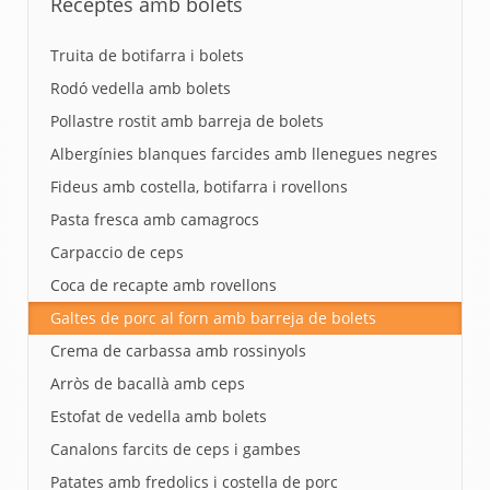
Receptes amb bolets
Truita de botifarra i bolets
Rodó vedella amb bolets
Pollastre rostit amb barreja de bolets
Albergínies blanques farcides amb llenegues negres
Fideus amb costella, botifarra i rovellons
Pasta fresca amb camagrocs
Carpaccio de ceps
Coca de recapte amb rovellons
Galtes de porc al forn amb barreja de bolets
Crema de carbassa amb rossinyols
Arròs de bacallà amb ceps
Estofat de vedella amb bolets
Canalons farcits de ceps i gambes
Patates amb fredolics i costella de porc