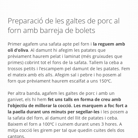
Preparació de les galtes de porc al
forn amb barreja de bolets
Primer agafem una safata apte pel forn i
la reguem amb
oli d’oliva
. Al damunt hi afegim les patates que
prèviament haurem pelat i laminat (més gruixudes que
primes) cobrint tot el fons de la safata. Tallem la ceba a
trossos petits i l’escampem pel damunt de les patates. Fem
el mateix amb els alls. Afegim sal i pebre i ho posem al
forn que prèviament haurem escalfat a uns 150ºC.
Per altra banda, agafem les galtes de porc i amb un
ganivet, els hi hem
fet uns talls en forma de creu amb
l’objectiu de millorar la cocció. Les marquem a foc fort a
la paella durant uns minuts per segellar-les
i les posem a
la safata del forn, al damunt del llit de patates i ceba.
Baixem el forn a 100ºC i cuinem durant unes 3 hores. A
mitja cocció les girem per tal que quedin cuites dels dos
cantons.