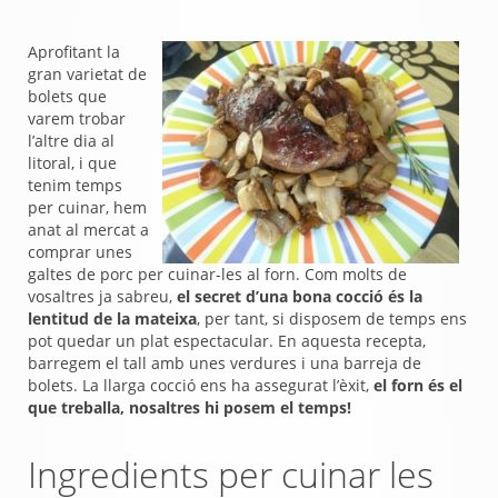
Aprofitant la
gran varietat de
bolets que
varem trobar
l’altre dia al
litoral, i que
tenim temps
per cuinar, hem
anat al mercat a
comprar unes
galtes de porc per cuinar-les al forn. Com molts de
vosaltres ja sabreu,
el secret d’una bona cocció és la
lentitud de la mateixa
, per tant, si disposem de temps ens
pot quedar un plat espectacular.
En aquesta recepta,
barregem el tall amb unes verdures i una barreja de
bolets. La llarga cocció ens ha assegurat l’èxit,
el forn és el
que treballa, nosaltres hi posem el temps!
Ingredients per cuinar les