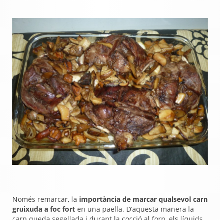
Només remarcar, la
importància de marcar qualsevol carn
gruixuda a foc fort
en una paella. D’aquesta manera la
carn queda segellada i durant la cocció al forn, els líquids