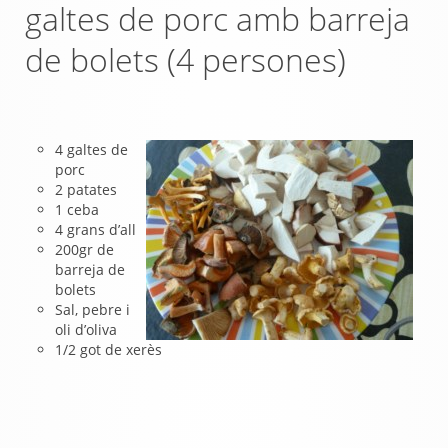
galtes de porc amb barreja
de bolets (4 persones)
4 galtes de
porc
2 patates
1 ceba
4 grans d’all
200gr de
barreja de
bolets
Sal, pebre i
oli d’oliva
1/2 got de xerès