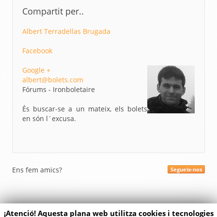
Compartit per..
Albert Terradellas Brugada
Facebook
Google +
albert@bolets.com
Fórums - Ironboletaire
És buscar-se a un mateix, els bolets
en són l´excusa.
Ens fem amics?
Segueix-nos
¡Atenció! Aquesta plana web utilitza cookies i tecnologies
Bolets.com | Contacte: Per xarxes socials |
Politica de