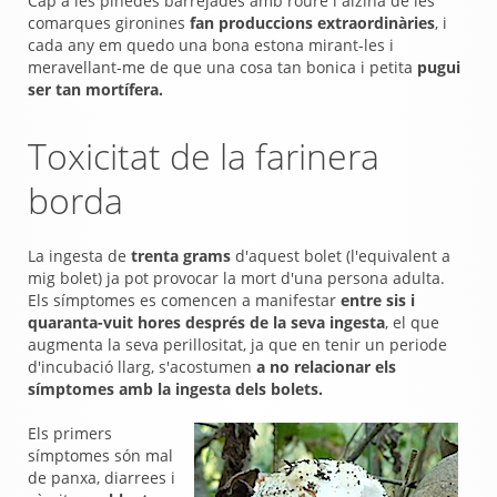
Cap a les pinedes barrejades amb roure i alzina de les
comarques gironines
fan produccions extraordinàries
, i
cada any em quedo una bona estona mirant-les i
meravellant-me de que una cosa tan bonica i petita
pugui
ser tan mortífera.
Toxicitat de la farinera
borda
La ingesta de
trenta grams
d'aquest bolet (l'equivalent a
mig bolet) ja pot provocar la mort d'una persona adulta.
Els símptomes es comencen a manifestar
entre sis i
quaranta-vuit hores després de la seva ingesta
, el que
augmenta la seva perillositat, ja que en tenir un periode
d'incubació llarg, s'acostumen
a no relacionar els
símptomes amb la ingesta dels bolets.
Els primers
símptomes són mal
de panxa, diarrees i