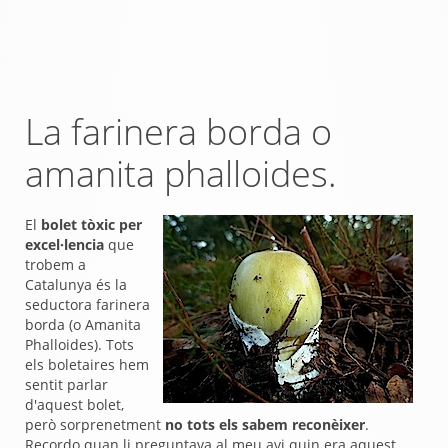
La farinera borda o
amanita phalloides.
El
bolet tòxic per
excel·lencia
que
trobem a
Catalunya és la
seductora farinera
borda (o Amanita
Phalloides). Tots
els boletaires hem
sentit parlar
d'aquest bolet,
però sorprenetment
no tots els sabem reconèixer
.
Recordo quan li preguntava al meu avi quin era aquest