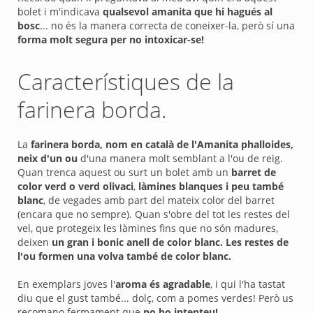
bolet i m'indicava
qualsevol amanita que hi hagués al
bosc
... no és la manera correcta de coneixer-la, però sí una
forma molt segura per no intoxicar-se!
Característiques de la
farinera borda.
La
farinera borda, nom en català de l'Amanita phalloides,
neix d'un ou
d'una manera molt semblant a l'ou de reig.
Quan trenca aquest ou surt un bolet amb un
barret de
color verd o verd olivaci
,
làmines blanques i peu també
blanc
, de vegades amb part del mateix color del barret
(encara que no sempre). Quan s'obre del tot les restes del
vel, que protegeix les làmines fins que no són madures,
deixen
un gran i bonic anell de color blanc. Les restes de
l'ou formen una volva també de color blanc.
En exemplars joves l'
aroma és agradable
, i qui l'ha tastat
diu que el gust també... dolç, com a pomes verdes! Però us
recomano fermament que
no ho intenteu!