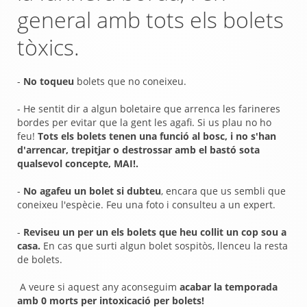
general amb tots els bolets
tòxics.
-
No toqueu
bolets que no coneixeu.
- He sentit dir a algun boletaire que arrenca les farineres
bordes per evitar que la gent les agafi. Si us plau no ho
feu!
Tots els bolets tenen una funció al bosc, i no s'han
d'arrencar, trepitjar o destrossar amb el bastó sota
qualsevol concepte, MAI!.
-
No agafeu un bolet si dubteu
, encara que us sembli que
coneixeu l'espècie. Feu una foto i consulteu a un expert.
-
Reviseu un per un els bolets que heu collit un cop sou a
casa.
En cas que surti algun bolet sospitòs, llenceu la resta
de bolets.
A veure si aquest any aconseguim
acabar la temporada
amb 0 morts per intoxicació per bolets!