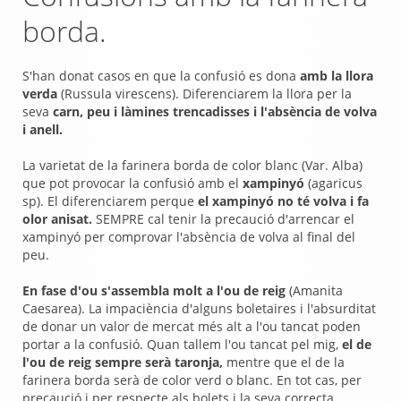
borda.
S'han donat casos en que la confusió es dona
amb la llora
verda
(Russula virescens). Diferenciarem la llora per la
seva
carn, peu i làmines trencadisses i l'absència de volva
i anell.
La varietat de la farinera borda de color blanc (Var. Alba)
que pot provocar la confusió amb el
xampinyó
(agaricus
sp). El diferenciarem perque
el xampinyó no té volva i fa
olor anisat.
SEMPRE cal tenir la precaució d'arrencar el
xampinyó per comprovar l'absència de volva al final del
peu.
En fase d'ou s'assembla molt a l'ou de reig
(Amanita
Caesarea). La impaciència d'alguns boletaires i l'absurditat
de donar un valor de mercat més alt a l'ou tancat poden
portar a la confusió. Quan tallem l'ou tancat pel mig,
el de
l'ou de reig sempre serà taronja,
mentre que el de la
farinera borda serà de color verd o blanc. En tot cas, per
precaució i per respecte als bolets i la seva correcta