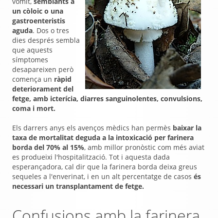
vòmit,
semblants a
un còloic o una
gastroenteristis
aguda
. Dos o tres
dies després sembla
que aquests
símptomes
desapareixen però
comença un
ràpid
deteriorament del
fetge, amb icterícia, diarres sanguinolentes, convulsions,
coma i mort.
Els darrers anys els avenços mèdics han permès
baixar la
taxa de mortalitat deguda a la intoxicació per farinera
borda del 70% al 15%
, amb millor pronòstic com més aviat
es produeixi l'hospitalització. Tot i aquesta dada
esperançadora, cal dir que la farinera borda deixa greus
sequeles a l'enverinat, i en un alt percentatge de casos
és
necessari un transplantament de fetge.
Confusions amb la farinera