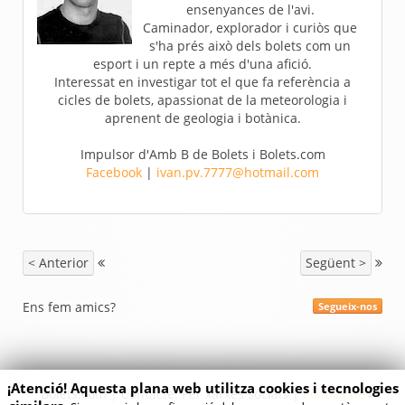
ensenyances de l'avi.
Caminador, explorador i curiòs que
s'ha prés això dels bolets com un
esport i un repte a més d'una afició.
Interessat en investigar tot el que fa referència a
cicles de bolets, apassionat de la meteorologia i
aprenent de geologia i botànica.
Impulsor d'Amb B de Bolets i Bolets.com
Facebook
|
ivan.pv.7777@hotmail.com
< Anterior
Següent >
Ens fem amics?
Segueix-nos
¡Atenció! Aquesta plana web utilitza cookies i tecnologies
Bolets.com | Contacte: Per xarxes socials |
Politica de