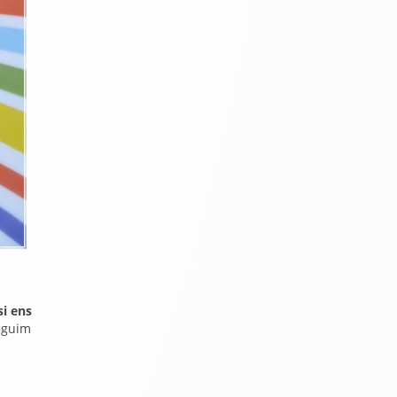
si ens
eguim