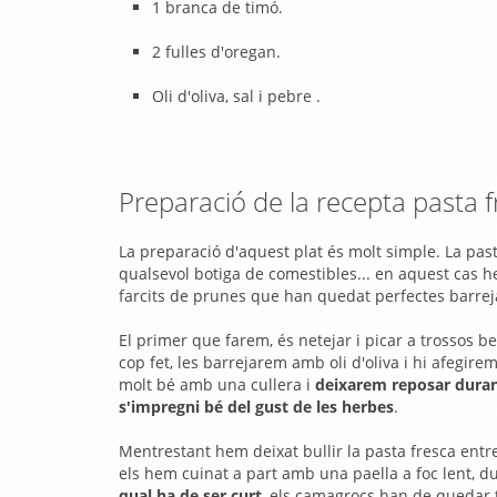
1 branca de timó.
2 fulles d'oregan.
Oli d'oliva, sal i pebre .
Preparació de la recepta pasta
La preparació d'aquest plat és molt simple. La pa
qualsevol botiga de comestibles... en aquest cas he
farcits de prunes que han quedat perfectes barrej
El primer que farem, és netejar i picar a trossos b
cop fet, les barrejarem amb oli d'oliva i hi afegire
molt bé amb una cullera i
deixarem reposar duran
s'impregni bé del gust de les herbes
.
Mentrestant hem deixat bullir la pasta fresca entr
els hem cuinat a part amb una paella a foc lent, 
qual ha de ser curt
, els camagrocs han de quedar 