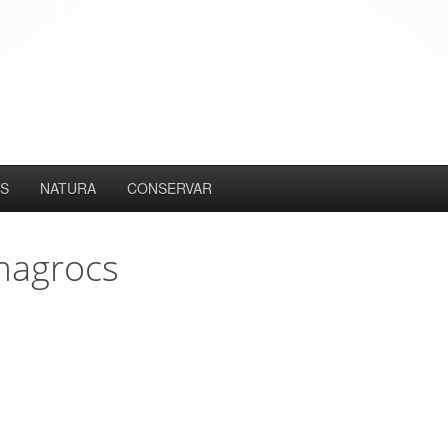
S
NATURA
CONSERVAR
magrocs