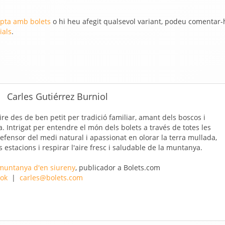
pta amb bolets
o hi heu afegit qualsevol variant, podeu comentar-
ials
.
Carles Gutiérrez Burniol
re des de ben petit per tradició familiar, amant dels boscos i
Intrigat per entendre el món dels bolets a través de totes les
efensor del medi natural i apassionat en olorar la terra mullada,
es estacions i respirar l'aire fresc i saludable de la muntanya.
 muntanya d'en siureny
, publicador a Bolets.com
ok
|
carles@bolets.com