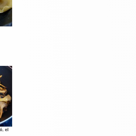
ó, el