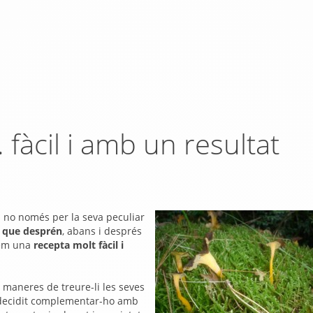
 fàcil i amb un resultat
 i no només per la seva peculiar
a que desprén
, abans i després
osem una
recepta molt fàcil i
 maneres de treure-li les seves
 decidit complementar-ho amb