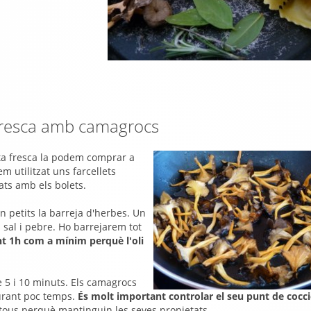
 fresca amb camagrocs
sta fresca la podem comprar a
m utilitzat uns farcellets
ats amb els bolets.
en petits la barreja d'herbes. Un
m sal i pebre. Ho barrejarem tot
t 1h com a mínim perquè l'oli
e 5 i 10 minuts. Els camagrocs
durant poc temps.
És molt important controlar el seu punt de cocci
tous perquè mantinguin les seves propietats.