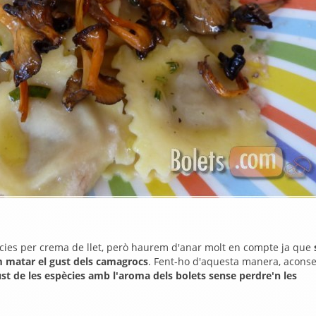
pècies per crema de llet, però haurem d'anar molt en compte ja que
 matar el gust dels camagrocs
. Fent-ho d'aquesta manera, acons
ust de les espècies amb l'aroma dels bolets sense perdre'n les