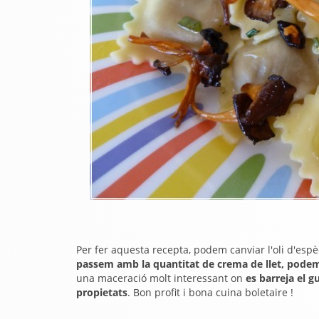
Per fer aquesta recepta, podem canviar l'oli d'es
passem amb la quantitat de crema de llet, podem
una maceració molt interessant on
es barreja el g
propietats
. Bon profit i bona cuina boletaire !