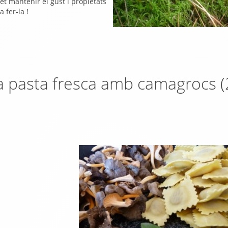
t mantenir el gust i propietats
 fer-la !
la pasta fresca amb camagrocs (