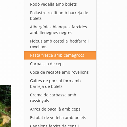
Rodó vedella amb bolets
Pollastre rostit amb barreja de
bolets
Albergínies blanques farcides
amb llenegues negres
Fideus amb costella, botifarra i
rovellons
Pasta fresca amb camagrocs
Carpaccio de ceps
Coca de recapte amb rovellons
Galtes de porc al forn amb
barreja de bolets
Crema de carbassa amb
rossinyols
Arròs de bacallà amb ceps
Estofat de vedella amb bolets
Canalons farcits de ceps i