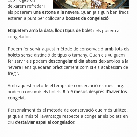
deixarem refredar i
els posarem
una estona a la nevera.
Quan ja siguin ben freds
estaran a punt per col·locar a
bosses de congelació
.
Etiquetem amb la data, lloc i tipus de bolet
i els posem al
congelador.
Podem fer servir aquest mètode de conservació
amb tots els
bolets
sense distinció de tipus o tamany. Quan els vulguem
fer servir els podem
descongelar el dia abans
deixant-los a la
nevera i ens quedaran pràcticament com si els acabéssim de
fregir.
Amb aquest mètode el temps de conservació és més llarg:
podem consumir els bolets
8 o 9 mesos després d’haver-los
congelat.
Personalment és el mètode de conservació que més utilitzo,
ja que a més té l’avantatge respecte a congelar els bolets en
cru
d’estalviar espai al congelador.