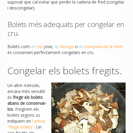
suposat que cal evitar que perdin la cadena de fred (congelar
i descongelar).
Bolets més adequats per congelar en
cru.
Bolets com
el
cep
jove,
la
llenega
o
la
trompeta
de la mort
es conserven perfectament congelats en cru.
Congelar els bolets fregits.
Un altre mètode,
encara més versàtil
és
fregir els bolets
abans de conservar-
los
. Fregirem els
bolets segons us
indiquem en
l'article
"fregir bolets"
. Un
cop fregits els