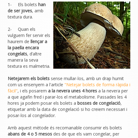
1- Els bolets
han
de ser joves
, amb
textura dura.
2- Quan els
vulguem fer servir els
haurem de
llençar a
la paella encara
congelats
, d’altre
manera la seva
textura es malmetria.
Netejarem els bolets
sense mullar-los, amb un drap humit
com us ensenyem a l'article
"Netejar bolets de forma ràpida i
fàcil"
, i els posarem
a la nevera unes 4 hores
a la nevera per
a que agafin fred i parar-los el metabolisme. Passades les 4
hores ja podem posar els bolets a
bosses de congelació
,
etiquetar amb la data de congelació si ho creiem necessari i
posar-los al congelador.
Amb aquest mètode és recomanable consumir els bolets
abans de 4 o 5 mesos
des de que els vam congelar, per