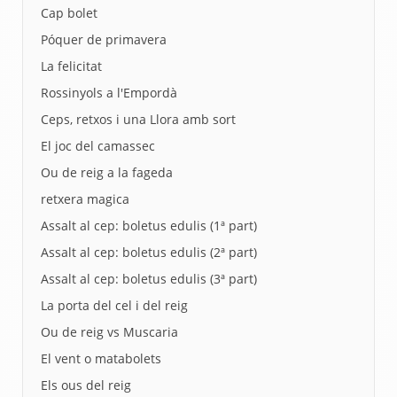
Cap bolet
Póquer de primavera
La felicitat
Rossinyols a l'Empordà
Ceps, retxos i una Llora amb sort
El joc del camassec
Ou de reig a la fageda
retxera magica
Assalt al cep: boletus edulis (1ª part)
Assalt al cep: boletus edulis (2ª part)
Assalt al cep: boletus edulis (3ª part)
La porta del cel i del reig
Ou de reig vs Muscaria
El vent o matabolets
Els ous del reig