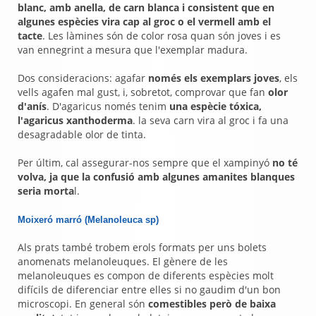
blanc, amb anella, de carn blanca i consistent que en
algunes espècies vira cap al groc o el vermell amb el
tacte
. Les làmines són de color rosa quan són joves i es
van ennegrint a mesura que l'exemplar madura.
Dos consideracions: agafar
només els exemplars joves
, els
vells agafen mal gust, i, sobretot, comprovar que fan
olor
d'anís
. D'agaricus només tenim
una espècie tóxica,
l'agaricus xanthoderma
. la seva carn vira al groc i fa una
desagradable olor de tinta.
Per últim, cal assegurar-nos sempre que el xampinyó
no té
volva, ja que la confusió amb algunes amanites blanques
seria morta
l.
Moixeró marró (Melanoleuca sp)
Als prats també trobem erols formats per uns bolets
anomenats melanoleuques. El gènere de les
melanoleuques es compon de diferents espècies molt
difícils de diferenciar entre elles si no gaudim d'un bon
microscopi. En general són
comestibles però de baixa