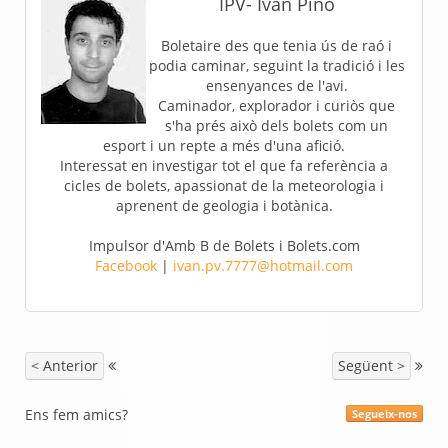
IPV- Ivan Pino
Boletaire des que tenia ús de raó i
podia caminar, seguint la tradició i les
ensenyances de l'avi.
Caminador, explorador i curiòs que
s'ha prés això dels bolets com un
esport i un repte a més d'una afició.
Interessat en investigar tot el que fa referència a
cicles de bolets, apassionat de la meteorologia i
aprenent de geologia i botànica.
Impulsor d'Amb B de Bolets i Bolets.com
Facebook
|
ivan.pv.7777@hotmail.com
< Anterior
Següent >
Ens fem amics?
Segueix-nos