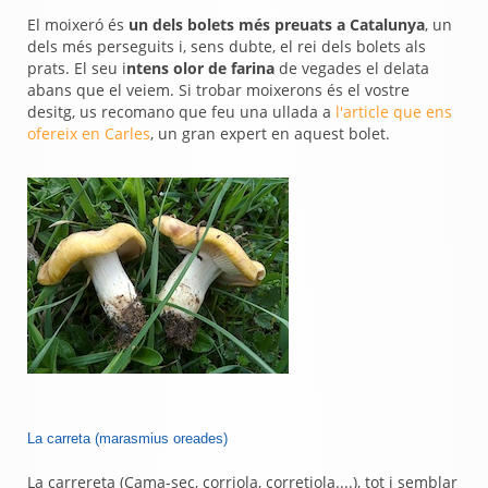
El moixeró és
un dels bolets més preuats a Catalunya
, un
dels més perseguits i, sens dubte, el rei dels bolets als
prats. El seu i
ntens olor de farina
de vegades el delata
abans que el veiem. Si trobar moixerons és el vostre
desitg, us recomano que feu una ullada a
l'article que ens
ofereix en Carles
, un gran expert en aquest bolet.
La carreta (marasmius oreades)
La carrereta (Cama-sec, corriola, corretjola....), tot i semblar