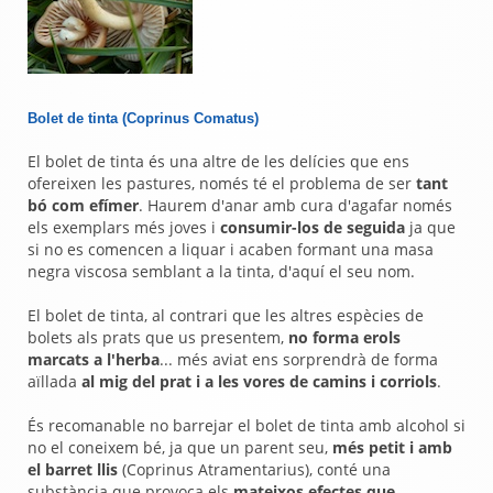
Bolet de tinta (Coprinus Comatus)
El bolet de tinta és una altre de les delícies que ens
ofereixen les pastures, només té el problema de ser
tant
bó com efímer
. Haurem d'anar amb cura d'agafar només
els exemplars més joves i
consumir-los de seguida
ja que
si no es comencen a liquar i acaben formant una masa
negra viscosa semblant a la tinta, d'aquí el seu nom.
El bolet de tinta, al contrari que les altres espècies de
bolets als prats que us presentem,
no forma erols
marcats a l'herba
... més aviat ens sorprendrà de forma
aïllada
al mig del prat i a les vores de camins i corriols
.
És recomanable no barrejar el bolet de tinta amb alcohol si
no el coneixem bé, ja que un parent seu,
més petit i amb
el barret llis
(Coprinus Atramentarius), conté una
substància que provoca els
mateixos efectes que