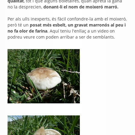
qualitat
, tot i que alguns boletaires, quan apreta la gana
no la desprecien,
donant-li el nom de moixeró marró.
Per als ulls inexperts, és fàcil confondre-la amb el moixeró,
però té un
posat més esbelt, un gravat marronós al peu i
no fa olor de farina
. Aquí teniu l'enllaç a un video on
podreu veure com poden arribar a ser de semblants.