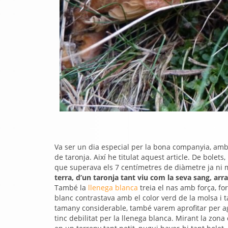
Va ser un dia especial per la bona companyia, amb
de taronja. Així he titulat aquest article. De bolets
que superava els 7 centímetres de diàmetre ja ni m
terra, d’un taronja tant viu com la seva sang, arr
També la
llenega blanca
treia el nas amb força, fo
blanc contrastava amb el color verd de la molsa i
tamany considerable, també varem aprofitar per a
tinc debilitat per la llenega blanca. Mirant la zon