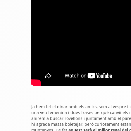
Ja hem fet el dinar amb els amics, som al vespre i
una veu femenina i dues frases perquè canvii el
anirem a buscar rovellons i juntament amb el pare, 
hi agrada massa boletejar, però curiosament estan
muntanyes. De fet
aquest serà el millor regal del 