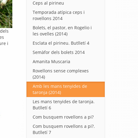
Ceps al pirineu
Temporada atípica ceps i
rovellons 2014
Bolets, el pastor, en Rogelio i
 dels
les ovelles (2014)
es
Esclata el pirineu. Butlletí 4
ure i
Semàfor dels bolets 2014
Amanita Muscaria
Rovellons sense complexes
(2014)
Amb les mans tenyides de
taronja (2014)
Les mans tenyides de taronja.
Butlletí 6
Com busquem rovellons a pi?
Com busquem rovellons a pi?.
Butlletí 7