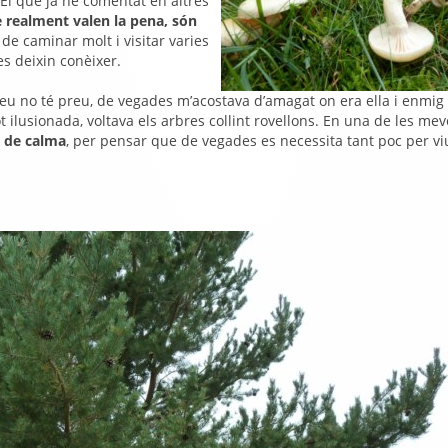
 El que ja he comentat en altres
e realment valen la pena, són
 de caminar molt i visitar varies
es deixin conèixer.
reu no té preu, de vegades m’acostava d’amagat on era ella i enmig
ilusionada, voltava els arbres collint rovellons. En una de les mev
de calma
, per pensar que de vegades es necessita tant poc per vi