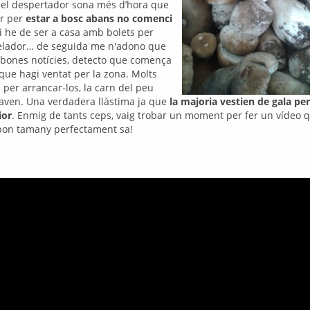
 el despertador sona més d’hora que
ir per
estar a bosc abans no comenci
i he de ser a casa amb bolets per
ongelador… de seguida me n'adono que
n bones notícies, detecto que comença
 que hagi ventat per la zona. Molts
 per arrancar-los, la carn del peu
daven. Una verdadera llàstima ja que
la majoria vestien de gala per
ior
. Enmig de tants ceps, vaig trobar un moment per fer un vídeo 
 bon tamany perfectament sa!