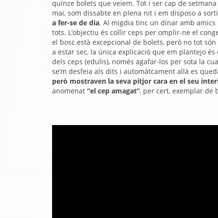
quinze bolets que veiem.
Tot i ser cap de setmana
mai, som dissabte en plena nit i em disposo a sort
a fer-se de dia
. Al migdia tinc un dinar amb amics 
tots. L’objectiu és collir ceps per omplir-ne el c
el bosc està excepcional de bolets, però no tot só
a estar sec, la única explicació que em plantejo és
dels ceps (edulis), només agafar-los per sota la cua
se’m desfeia als dits i automàtcament allà es que
però mostraven la seva pitjor cara en el seu inter
anomenat
“el cep amagat”
, per cert, exemplar de