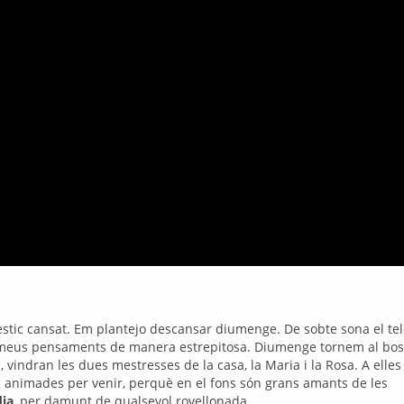
 estic cansat. Em plantejo descansar diumenge. De sobte sona el tel
s meus pensaments de manera estrepitosa. Diumenge tornem al bos
vindran les dues mestresses de la casa, la Maria i la Rosa. A elles
 animades per venir, perquè en el fons són grans amants de les
dia
, per damunt de qualsevol rovellonada.