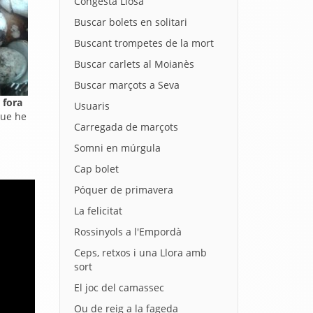
Congesta Llosa
Buscar bolets en solitari
Buscant trompetes de la mort
Buscar carlets al Moianès
Buscar marçots a Seva
 fora
Usuaris
que he
Carregada de marçots
Somni en múrgula
Cap bolet
Póquer de primavera
La felicitat
Rossinyols a l'Empordà
Ceps, retxos i una Llora amb
sort
El joc del camassec
Ou de reig a la fageda