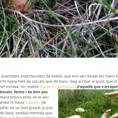
 quantitats espectaculars de bolets, que ens van deixar les mans 
, n'hi havia més de corcats que de bons. Vaig arribar al punt, que el
e’l mirava. Un rovelló
(lactarius deliciosus)
d’aquells que s’arrape
abecats, ferms i de bon pes.
rmant bonics erols on el seu
 també hi havia
fredolics
de
gafar-ne un bon grapat ja que
a de lluny, sembla mentida que