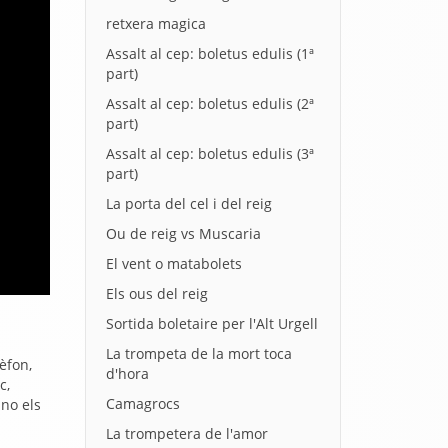
retxera magica
Assalt al cep: boletus edulis (1ª
part)
Assalt al cep: boletus edulis (2ª
part)
Assalt al cep: boletus edulis (3ª
part)
La porta del cel i del reig
Ou de reig vs Muscaria
El vent o matabolets
Els ous del reig
Sortida boletaire per l'Alt Urgell
La trompeta de la mort toca
èfon,
d'hora
c,
Camagrocs
 no els
La trompetera de l'amor