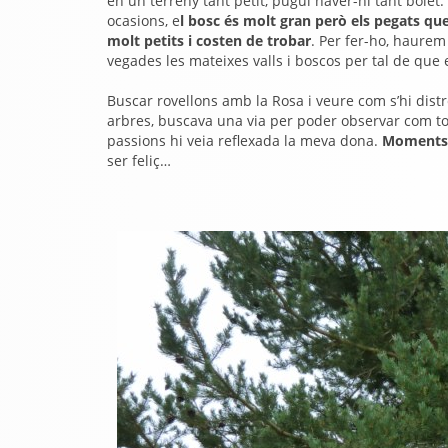
en un terreny tant petit, pugui haver-hi tant bolet.
ocasions, e
l bosc és molt gran però els pegats qu
molt petits i costen de trobar
. Per fer-ho, haurem
vegades les mateixes valls i boscos per tal de que 
Buscar rovellons amb la Rosa i veure com s’hi dist
arbres, buscava una via per poder observar com tot 
passions hi veia reflexada la meva dona.
Moments 
ser feliç…