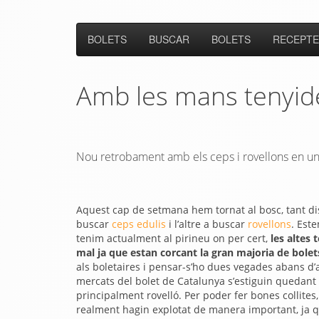
BOLETS
BUSCAR
BOLETS
RECEPTE
Amb les mans tenyide
Nou retrobament amb els ceps i rovellons en un
Aquest cap de setmana hem tornat al bosc, tant d
buscar
ceps edulis
i l’altre a buscar
rovellons
. Est
tenim actualment al pirineu on per cert,
les altes
mal ja que estan corcant la gran majoria de bolet
als boletaires i pensar-s’ho dues vegades abans d’a
mercats del bolet de Catalunya s’estiguin quedant
principalment rovelló. Per poder fer bones collit
realment hagin explotat de manera important, ja q