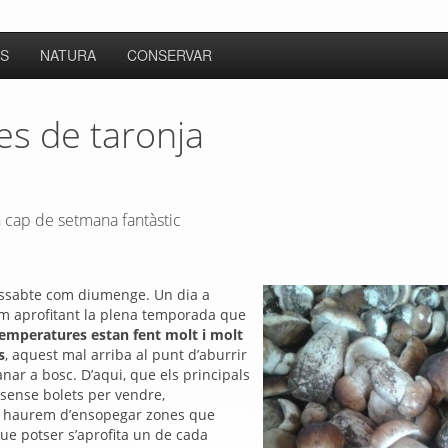
S
NATURA
CONSERVAR
s de taronja
 cap de setmana fantàstic
issabte com diumenge. Un dia a
em aprofitant la plena temporada que
 temperatures estan fent molt i molt
s
, aquest mal arriba al punt d’aburrir
nar a bosc. D’aqui, que els principals
 sense bolets per vendre,
es, haurem d’ensopegar zones que
ue potser s’aprofita un de cada