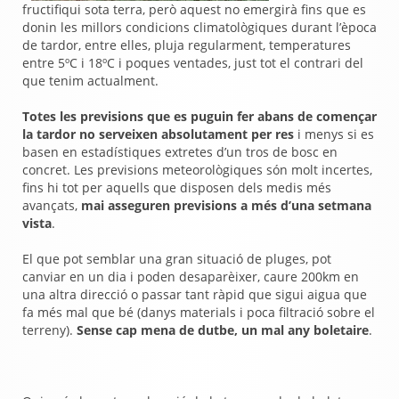
fructifiqui sota terra, però aquest no emergirà fins que es
donin les millors condicions climatològiques durant l’època
de tardor, entre elles, pluja regularment, temperatures
entre 5ºC i 18ºC i poques ventades, just tot el contrari del
que tenim actualment.
Totes les previsions que es puguin fer abans de començar
la tardor no serveixen absolutament per res
i menys si es
basen en estadístiques extretes d’un tros de bosc en
concret. Les previsions meteorològiques són molt incertes,
fins hi tot per aquells que disposen dels medis més
avançats,
mai asseguren previsions a més d’una setmana
vista
.
El que pot semblar una gran situació de pluges, pot
canviar en un dia i poden desaparèixer, caure 200km en
una altra direcció o passar tant ràpid que sigui aigua que
fa més mal que bé (danys materials i poca filtració sobre el
terreny).
Sense cap mena de dutbe, un mal any boletaire
.