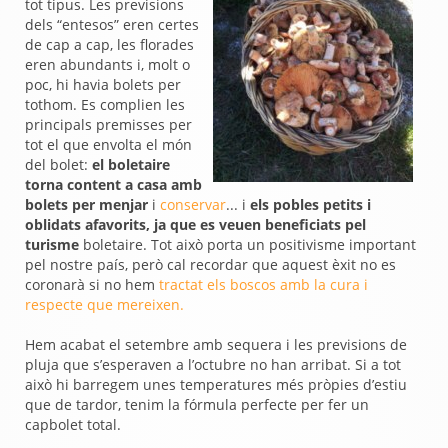
tot tipus. Les previsions
dels “entesos” eren certes
de cap a cap, les florades
eren abundants i, molt o
poc, hi havia bolets per
tothom. Es complien les
principals premisses per
tot el que envolta el món
del bolet:
el boletaire
torna content a casa amb
bolets per menjar
i
conservar
... i
els pobles petits i
oblidats afavorits, ja que es veuen beneficiats pel
turisme
boletaire. Tot això porta un positivisme important
pel nostre país, però cal recordar que aquest èxit no es
coronarà si no hem
tractat els boscos amb la cura i
respecte que mereixen.
Hem acabat el setembre amb sequera i les previsions de
pluja que s’esperaven a l’octubre no han arribat. Si a tot
això hi barregem unes temperatures més pròpies d’estiu
que de tardor, tenim la fórmula perfecte per fer un
capbolet total.