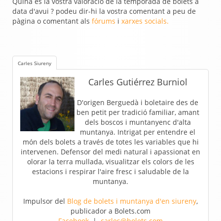
Quina és la vostra valoració de la temporada de bolets a
data d'avui ? podeu dir-hi la vostra comentant a peu de
pàgina o comentant als
fórums
i
xarxes socials.
Carles Siureny
Carles Gutiérrez Burniol
D'origen Berguedà i boletaire des de
ben petit per tradició familiar, amant
dels boscos i muntanyenc d'alta
muntanya. Intrigat per entendre el
món dels bolets a través de totes les variables que hi
intervenen. Defensor del medi natural i apassionat en
olorar la terra mullada, visualitzar els colors de les
estacions i respirar l'aire fresc i saludable de la
muntanya.
Impulsor del
Blog de bolets i muntanya d'en siureny
,
publicador a Bolets.com
Facebook
|
carles@bolets.com