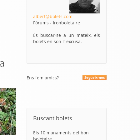
albert@bolets.com
Fórums - Ironboletaire
És buscar-se a un mateix, els
bolets en són l´excusa.
la
Ens fem amics?
Segueix-nos
Buscant bolets
Els 10 manaments del bon
boletaire.