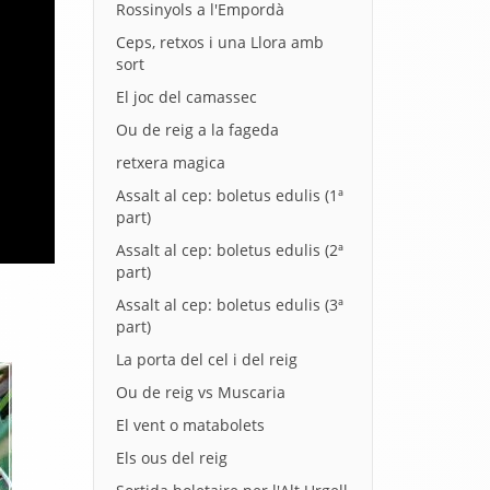
Rossinyols a l'Empordà
Ceps, retxos i una Llora amb
sort
El joc del camassec
Ou de reig a la fageda
retxera magica
Assalt al cep: boletus edulis (1ª
part)
Assalt al cep: boletus edulis (2ª
part)
Assalt al cep: boletus edulis (3ª
part)
La porta del cel i del reig
Ou de reig vs Muscaria
El vent o matabolets
Els ous del reig