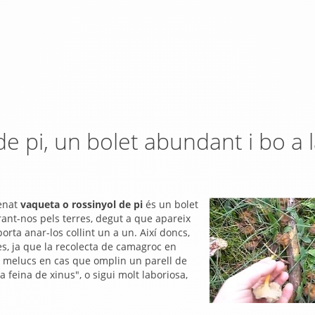
e pi, un bolet abundant i bo a 
menat
vaqueta o rossinyol de pi
és un bolet
rant-nos pels terres, degut a que apareix
orta anar-los collint un a un. Així doncs,
res, ja que la recolecta de camagroc en
 melucs en cas que omplin un parell de
 feina de xinus", o sigui molt laboriosa,