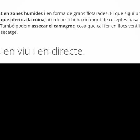
nt en zones humides
i en forma de grans flotarades. El que sigui u
que oferix a la cuina
, així doncs i hi ha un munt de receptes basa
s. També podem
assecar el camagroc
, cosa que cal fer en llocs ventil
 secatge.
en viu i en directe.