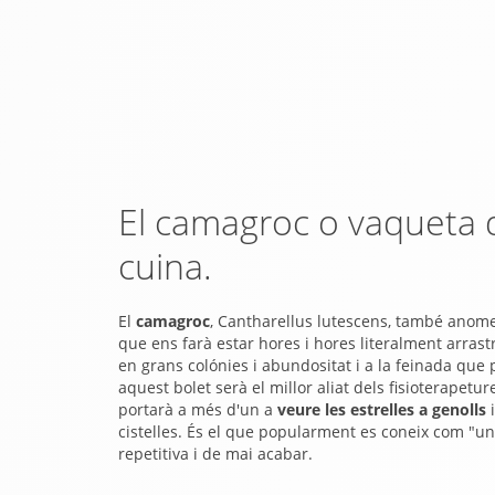
El camagroc o vaqueta d
cuina.
El
camagroc
, Cantharellus lutescens, també ano
que ens farà estar hores i hores literalment arrast
en grans colónies i abundositat i a la feinada que p
aquest bolet serà el millor aliat dels fisioterapetu
portarà a més d'un a
veure les estrelles a genolls
i
cistelles. És el que popularment es coneix com "una
repetitiva i de mai acabar.