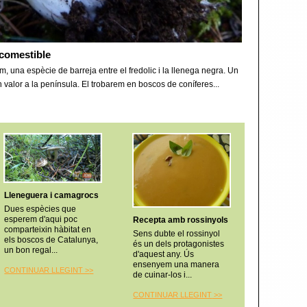
n comestible
m, una espècie de barreja entre el fredolic i la llenega negra. Un
 valor a la península. El trobarem en boscos de coníferes...
Lleneguera i camagrocs
Dues espècies que
esperem d'aqui poc
Recepta amb rossinyols
comparteixin hàbitat en
Sens dubte el rossinyol
els boscos de Catalunya,
és un dels protagonistes
un bon regal...
d'aquest any. Ús
ensenyem una manera
CONTINUAR LLEGINT >
>
de cuinar-los i...
CONTINUAR LLEGINT
>>