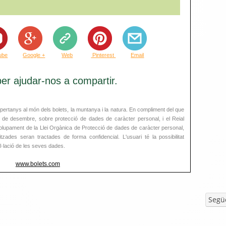
ube
Google +
Web
Pinterest
Email
er ajudar-nos a compartir.
ertanys al món dels bolets, la muntanya i la natura. En compliment del que
3 de desembre, sobre protecció de dades de caràcter personal, i el Reial
lupament de la Llei Orgànica de Protecció de dades de caràcter personal,
zades seran tractades de forma confidencial. L'usuari té la possibilitat
el·lació de les seves dades.
www.bolets.com
Segü