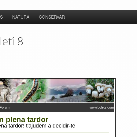
S
NATURA
CONSERVAR
letí 8
F
ò
rum
www.bolets.com
en plena tardor
na tardor! t'ajudem a decidir-te