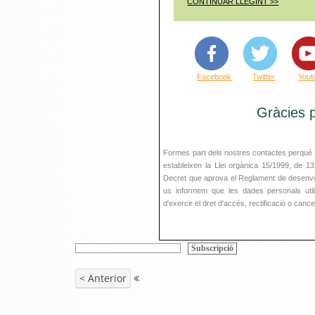
CONTINUAR LLEGINT >>
Facebook
Twitter
Yout
Gràcies p
Formes part dels nostres contactes perquè p
estableixen la Llei orgànica 15/1999, de 1
Decret que aprova el Reglament de desenvo
us informem que les dades personals utilit
d'exercir el dret d'accés, rectificació o canc
< Anterior