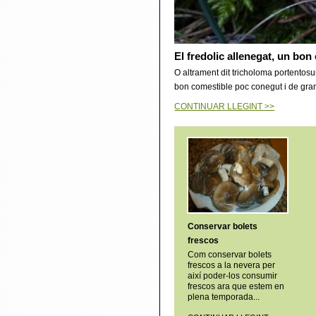
El fredolic allenegat, un bo
O altrament dit tricholoma portentosu
bon comestible poc conegut i de gran
CONTINUAR LLEGINT >>
Conservar bolets
frescos
Com conservar bolets
frescos a la nevera per
així poder-los consumir
frescos ara que estem en
plena temporada...