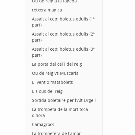
Ou de reig a la fageda
retxera magica
Assalt al cep: boletus edulis (1ª
part)
Assalt al cep: boletus edulis (2ª
part)
Assalt al cep: boletus edulis (3ª
part)
La porta del cel i del reig
Ou de reig vs Muscaria
El vent o matabolets
Els ous del reig
Sortida boletaire per l'Alt Urgell
La trompeta de la mort toca
d'hora
Camagrocs
La trompetera de l'amor