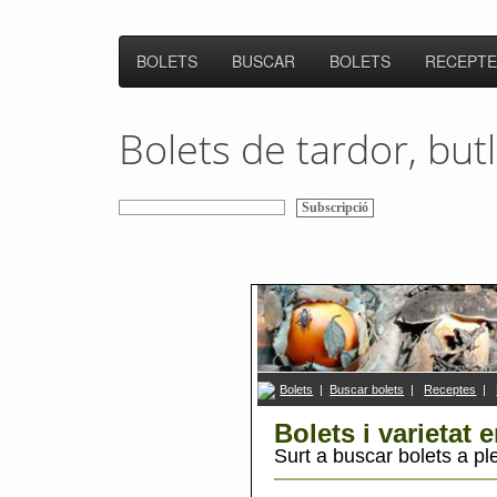
BOLETS
BUSCAR
BOLETS
RECEPTE
Bolets de tardor, butl
Bolets
|
Buscar bolets
|
R
eceptes
|
Bolets i varietat 
Surt a buscar bolets a ple