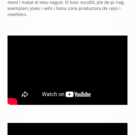
ment i matat el meu neguit. El bosc escollit, ple de pi roig,
exemplars joves i vells i bona zona productora de ceps i
rovellons.