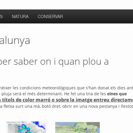
S
NATURA
CONSERVAR
alunya
per saber on i quan plou a
èixer les condicions meteorològiques que s'han donat els dies ant
e pluja serà el més determinant. He fet una tria de les
eïnes que
 títols de color marró o sobre la imatge entreu directam
fletxa surt una mà, botó dret, obrir en una nova pestanya i llestos