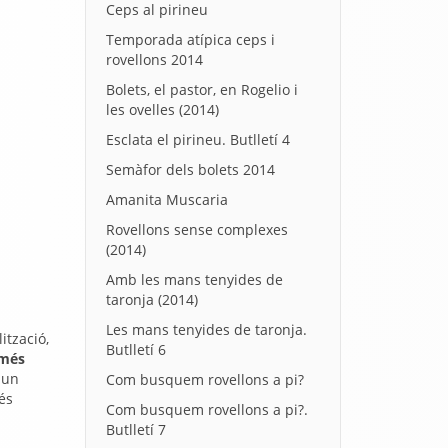
Ceps al pirineu
Temporada atípica ceps i
rovellons 2014
Bolets, el pastor, en Rogelio i
les ovelles (2014)
Esclata el pirineu. Butlletí 4
Semàfor dels bolets 2014
Amanita Muscaria
Rovellons sense complexes
(2014)
Amb les mans tenyides de
taronja (2014)
Les mans tenyides de taronja.
ització,
Butlletí 6
 més
 un
Com busquem rovellons a pi?
més
Com busquem rovellons a pi?.
Butlletí 7