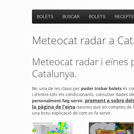
BOLETS
BUSCAR
BOLETS
RECEPTE
Meteocat radar a Cat
Meteocat radar i eïnes 
Catalunya.
Bé, una de les claus per
poder trobar bolets
és con
i d'entre tots els condicionants, consultar dades d
prement a sobre dels
personalment faig servir,
la pàgina de l'eina
(veureu que en comptes de la 
una breu explicació de com es fa servir.