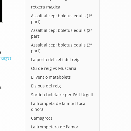
retxera magica
Assalt al cep: boletus edulis (1ª
part)
Assalt al cep: boletus edulis (2ª
part)
Assalt al cep: boletus edulis (3ª
part)
à
imatges
La porta del cel i del reig
Ou de reig vs Muscaria
El vent o matabolets
Els ous del reig
s
Sortida boletaire per l'Alt Urgell
La trompeta de la mort toca
d'hora
Camagrocs
La trompetera de l'amor