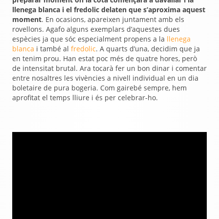
llenega blanca i el fredolic delaten que s’aproxima aquest
moment
. En ocasions, apareixen juntament amb els
rovellons. Agafo alguns exemplars d’aquestes dues
espècies ja que sóc especialment propens a la
llenega
blanca
i també al
fredolic
.
A quarts d’una, decidim que ja
en tenim prou. Han estat poc més de quatre hores, però
de intensitat brutal. Ara tocarà fer un bon dinar i comentar
entre nosaltres les vivències a nivell individual en un dia
boletaire de pura bogeria. Com gairebé sempre, hem
aprofitat el temps lliure i és per celebrar-ho.