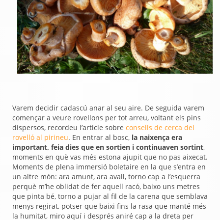
Varem decidir cadascú anar al seu aire. De seguida varem
començar a veure rovellons per tot arreu, voltant els pins
dispersos, recordeu l’article sobre
consells de cerca del
rovelló al pirineu
. En entrar al bosc,
la naixença era
important, feia dies que en sortien i continuaven sortint
,
moments en què vas més estona ajupit que no pas aixecat.
Moments de plena immersió boletaire en la que s’entra en
un altre món: ara amunt, ara avall, torno cap a l’esquerra
perquè m’he oblidat de fer aquell racó, baixo uns metres
que pinta bé, torno a pujar al fil de la carena que semblava
menys regirat, potser que baixi fins la rasa que manté més
la humitat, miro aquí i després aniré cap a la dreta per