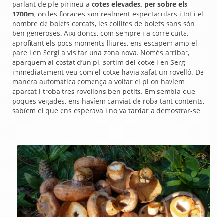
parlant de ple pirineu a
cotes elevades, per sobre els
1700m
, on les florades són realment espectaculars i tot i el
nombre de bolets corcats, les collites de bolets sans són
ben generoses. Així doncs, com sempre i a corre cuita,
aprofitant els pocs moments lliures, ens escapem amb el
pare i en Sergi a visitar una zona nova. Només arribar,
aparquem al costat d’un pi, sortim del cotxe i en Sergi
immediatament veu com el cotxe havia xafat un rovelló. De
manera automàtica comença a voltar el pi on havíem
aparcat i troba tres rovellons ben petits. Em sembla que
poques vegades, ens havíem canviat de roba tant contents,
sabíem el que ens esperava i no va tardar a demostrar-se.