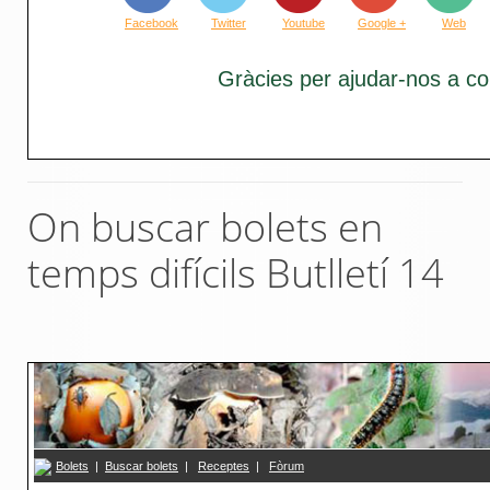
Facebook
Twitter
Youtube
Google +
Web
Gràcies per ajudar-nos a co
On buscar bolets en
temps difícils Butlletí 14
Bolets
|
Buscar bolets
|
R
eceptes
|
F
ò
rum