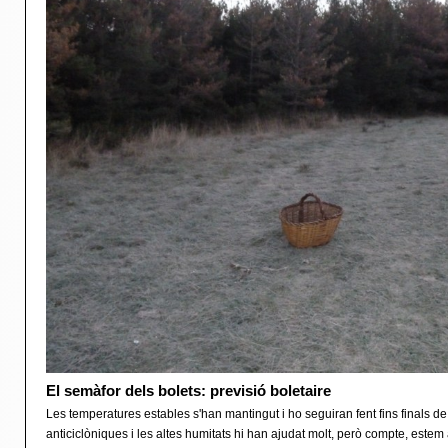
El semàfor dels bolets: previsió boletaire
Les temperatures estables s'han mantingut i ho seguiran fent fins finals d
anticiclòniques i les altes humitats hi han ajudat molt, però compte, este