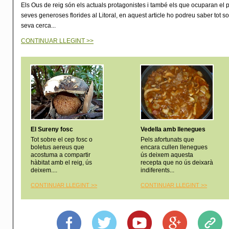
Els Ous de reig són els actuals protagonistes i també els que ocuparan el 
seves generoses florides al Litoral, en aquest article ho podreu saber tot s
seva cerca...
CONTINUAR LLEGINT >>
El Sureny fosc
Vedella amb llenegues
Tot sobre el cep fosc o
Pels afortunats que
boletus aereus que
encara cullen llenegues
acostuma a compartir
ús deixem aquesta
hàbitat amb el reig, ús
recepta que no ús deixarà
deixem....
indiferents...
CONTINUAR LLEGINT >
>
CONTINUAR LLEGINT >
>