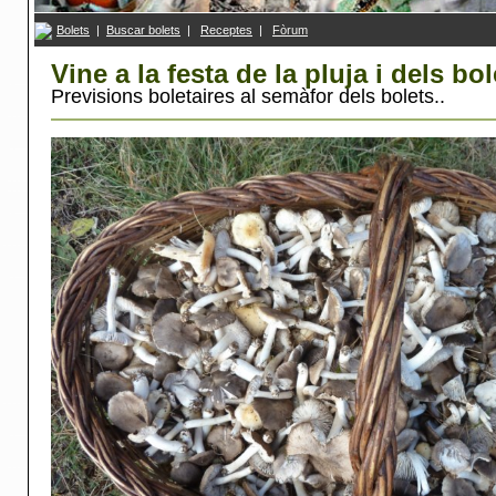
Bolets
|
Buscar bolets
|
R
eceptes
|
F
ò
rum
Vine a la festa de la pluja i dels bol
Previsions boletaires al semàfor dels bolets..