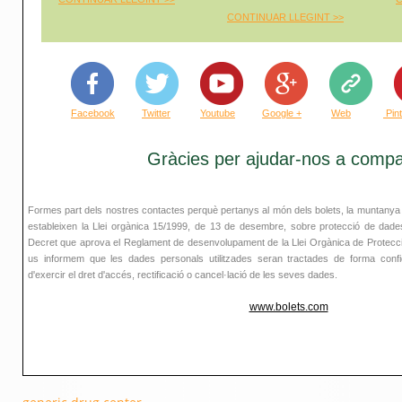
CONTINUAR LLEGINT >
>
Facebook
Twitter
Youtube
Google +
Web
Pin
Gràcies per ajudar-nos a compar
Formes part dels nostres contactes perquè pertanys al món dels bolets, la muntanya 
estableixen la Llei orgànica 15/1999, de 13 de desembre, sobre protecció de dades
Decret que aprova el Reglament de desenvolupament de la Llei Orgànica de Protecci
us informem que les dades personals utilitzades seran tractades de forma confiden
d'exercir el dret d'accés, rectificació o cancel·lació de les seves dades.
www.bolets.com