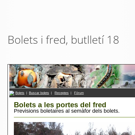
Bolets i fred, butlletí 18
Bolets
|
Buscar bolets
|
R
eceptes
|
F
ò
rum
Bolets a les portes del fred
Previsions boletaires al semàfor dels bolets.