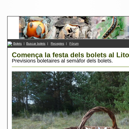
Bolets
|
Buscar bolets
|
R
eceptes
|
F
ò
rum
Comença la festa dels bolets al Lito
Previsions boletaires al semàfor dels bolets.