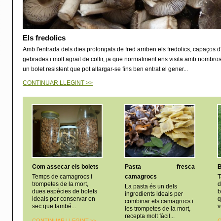
Els fredolics
Amb l'entrada dels dies prolongats de fred arriben els fredolics, capaços d
gebrades i molt agraït de collir, ja que normalment ens visita amb nombros
un bolet resistent que pot allargar-se fins ben entrat el gener...
CONTINUAR LLEGINT >>
Com assecar els bolets
Pasta fresca
B
Temps de camagrocs i
camagrocs
T
trompetes de la mort,
d
La pasta és un dels
dues espècies de bolets
b
ingredients ideals per
ideals per conservar en
q
combinar els camagrocs i
sec que també...
v
les trompetes de la mort,
recepta molt fàcil...
CONTINUAR LLEGINT >
>
C