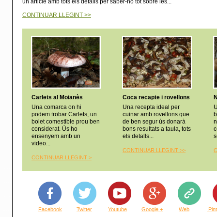
un article amb tots els detalls per saber-ho tot sobre les...
CONTINUAR LLEGINT >>
Carlets al Moianès
Coca recapte i rovellons
N
Una comarca on hi
Una recepta ideal per
U
podem trobar Carlets, un
cuinar amb rovellons que
b
bolet comestible prou ben
de ben segur ús donarà
n
considerat. Ús ho
bons resultats a taula, tots
c
ensenyem amb un
els detalls...
s
video...
CONTINUAR LLEGINT >
>
C
CONTINUAR LLEGINT >
Facebook
Twitter
Youtube
Google +
Web
Pin