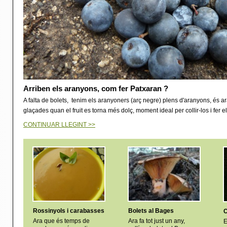
Arriben els aranyons, com fer Patxaran ?
A falta de bolets, tenim els aranyoners (arç negre) plens d'aranyons, és a
glaçades quan el fruit es torna més dolç, moment ideal per collir-los i fer e
CONTINUAR LLEGINT >>
Rossinyols i carabasses
Bolets al Bages
C
Ara que és temps de
Ara fa tot just un any,
E