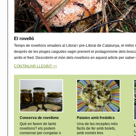
El rovelló
Temps de rovellons vinaders al Litoral i pre-Litoral de Catalunya, el millo
després de les pluges caigudes vagin prenent el protagonisme dels bosco
arribi el fred. Descobrim el món dels rovellons en aquest article per saber-
CONTINUAR LLEGINT >>
Conserva de rovellons
Patates amb fredolics
Què en farem de tants
Una de les receptes més
L
rovellons? els podem
fàcils de fer amb bolets,
U
conservar per congelar o
amb només tres