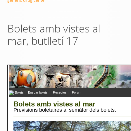
generic drug center
Bolets amb vistes al
mar, butlletí 17
Bolets
|
Buscar bolets
|
R
eceptes
|
F
ò
rum
Bolets amb vistes al mar
Previsions boletaires al semàfor dels bolets.