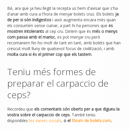
Bé, ara que ja heu llegit la recepta us hem d'avisar que s'ha
d'anar amb cura a l'hora de menjar bolets crus. Els bolets
ja
de per si són indigestos
i això augmenta encara més quan
els consumim sense cuinar, a part hi ha persones que
es
mostren intolerants
al cep cru. Diríem que és
més o menys
com passa amb el marisc
, es pot menjar cru però
recomanem fer-ho molt de tant en tant, amb bolets que han
crescut molt lluny de qualsevol focus de civilització, i amb
molta cura si és el primer cop que els tastem
.
Teniu més formes de
preparar el carpaccio de
ceps?
Recordeu que
els comentaris són oberts per a que digueu la
vostra sobre el carpaccio de ceps.
També teniu
disponibles
les xarxes socials
,
o el
fòrum de bolets.com
.