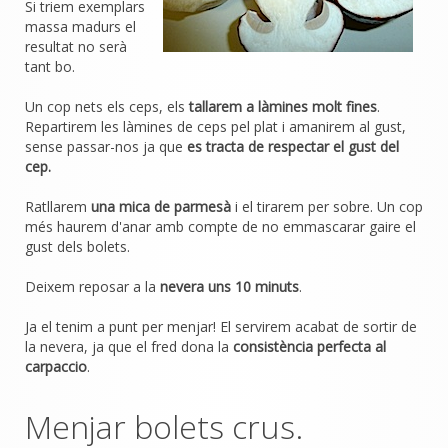
Si triem exemplars
massa madurs el
resultat no serà
tant bo.
Un cop nets els ceps, els
tallarem a làmines molt fines
.
Repartirem les làmines de ceps pel plat i amanirem al gust,
sense passar-nos ja que
es tracta de respectar el gust del
cep.
Ratllarem
una mica de parmesà
i el tirarem per sobre. Un cop
més haurem d'anar amb compte de no emmascarar gaire el
gust dels bolets.
Deixem reposar a la
nevera uns 10 minuts
.
Ja el tenim a punt per menjar! El servirem acabat de sortir de
la nevera, ja que el fred dona la
consistència perfecta al
carpaccio
.
Menjar bolets crus.