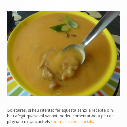
Boletaires, si heu intentat fer aquesta senzilla recepta o hi
heu afegit qualsevol variant, podeu comentar-ho a peu de
pàgina o mitjançant els
fòrums
i
xarxes socials
.