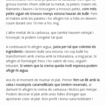
grossa només n’hem utilitzat la meitat, la pelem, traiem els
filaments i llavors i la trossegem a trossos petits,
com més
petits siguin els trossos menys estona hauran de bullir
. Fem
el mateix amb les patates i ho afegim tot a l’olla on deixem
coure durant uns 10 min a foc mig.
L’altre meitat de la carbassa, que també haurem netejat i
trossejat, la podem congelar tal qual.
A continuació hi afegim aigua,
justa per tal que cobreixi els
ingredients
i deixem bullir una estona. Un cop bullit ho
transformem amb crema amb la trituradora, a mig picar, hi
afegim el formatget fresc i ho salem de nou, seguim
triturant.
Si veiem que la crema queda molt espessa podem
afegir-hi aigua.
Ara és el moment de muntar el plat. Primer
fem un llit amb la
ceba i rossinyols caramel·litzats que teníem reservats
, al
damunt hi afegim la crema de carbassa i llestos per menjar.
Podem decorar el plat amb unes fulles d’oregan que
aportaran color al plat.
Bon profit i bona cuina boletaire !