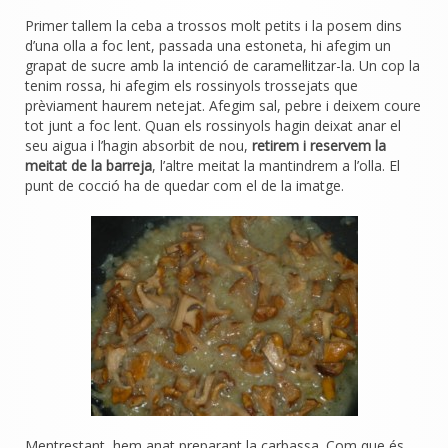
Primer tallem la ceba a trossos molt petits i la posem dins
d’una olla a foc lent, passada una estoneta, hi afegim un
grapat de sucre amb la intenció de caramel·litzar-la. Un cop la
tenim rossa, hi afegim els rossinyols trossejats que
prèviament haurem netejat. Afegim sal, pebre i deixem coure
tot junt a foc lent. Quan els rossinyols hagin deixat anar el
seu aigua i l’hagin absorbit de nou,
retirem i reservem la
meitat de la barreja
, l’altre meitat la mantindrem a l’olla. El
punt de cocció ha de quedar com el de la imatge.
Mentrestant, hem anat preparant la carbassa. Com que és