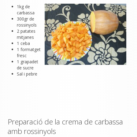
1kg de
carbassa
300gr de
rossinyols
2 patates
mitjanes
1 ceba
1 formatget
fresc
1 grapadet
de sucre
Sal i pebre
Preparació de la crema de carbassa
amb rossinyols