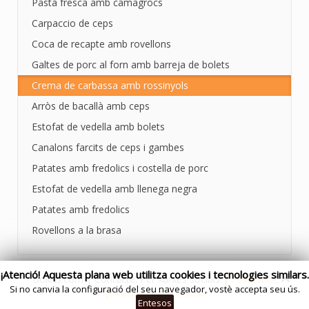
Pasta fresca amb camagrocs
Carpaccio de ceps
Coca de recapte amb rovellons
Galtes de porc al forn amb barreja de bolets
Crema de carbassa amb rossinyols
Arròs de bacallà amb ceps
Estofat de vedella amb bolets
Canalons farcits de ceps i gambes
Patates amb fredolics i costella de porc
Estofat de vedella amb llenega negra
Patates amb fredolics
Rovellons a la brasa
¡Atenció! Aquesta plana web utilitza cookies i tecnologies similars.
Bolets.com | Contacte: Per xarxes socials |
Politica de
Si no canvia la configuració del seu navegador, vostè accepta seu ús.
privacitat
|
Mapa web
Entesos