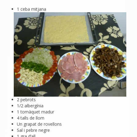
1 ceba mitjana
2 pebrots
1/2 albergínia
1 tomàquet madur
4 talls de llom
Un grapat de rovellons
Sal i pebre negre
1 gra d’all