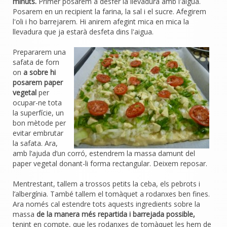
minuts.
Primer posarem a desfer la llevadura amb l'aigua.
Posarem en un recipient la farina, la sal i el sucre. Afegirem
l'oli i ho barrejarem. Hi anirem afegint mica en mica la
llevadura que ja estarà desfeta dins l'aigua.
Prepararem una
safata de forn
on
a sobre hi
posarem paper
vegetal
per
ocupar-ne tota
la superfície, un
bon mètode per
evitar embrutar
la safata. Ara,
amb l’ajuda d’un corró, estendrem la massa damunt del
paper vegetal donant-li forma rectangular. Deixem reposar.
Mentrestant, tallem a trossos petits la ceba, els pebrots i
l’albergínia. També tallem el tomàquet a rodanxes ben fines.
Ara només cal estendre tots aquests ingredients sobre la
massa
de la manera més repartida i barrejada possible,
tenint en compte, que les rodanxes de tomàquet les hem de