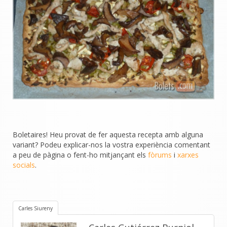
Boletaires! Heu provat de fer aquesta recepta amb alguna
variant? Podeu explicar-nos la vostra experiència comentant
a peu de pàgina o fent-ho mitjançant els
fòrums
i
xarxes
socials
.
Carles Siureny