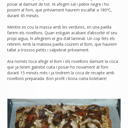
posar al damunt de tot. Hi afegim sal i pebre negre i ho
posem al forn, que prèviament haurem escalfat a 180ºC,
durant 45 minuts.
Mentre es cou la massa amb les verdures, en una paella
farem els rovellons. Quan estiguin acabant d’absorbir el seu
propi aigua, hi afegirem el gra d’all laminat. Un cop fets els
retirem. Amb la mateixa paella courem el llom, que haurem
tallat a trossos petits i salpebrat prèviament.
Ara només toca afegir el llom i els rovellons damunt la coca
que ja tenim gairebé cuita i posar-ho novament al forn
durant 15 minuts més i ja tindrem la coca de recapte amb
rovellons preparada.
Bon profit i bona cuina boletaire!