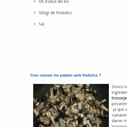
Oli d'oliva del bo
500gr de fredolics
Sal
Com cuinem les patates amb fredolics ?
Doncs la
ingredie
trossej
posarem 
ja que a
cuinar
darrer 
trosseja