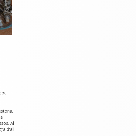
 poc
estona,
la
sos. Al
gra d'all