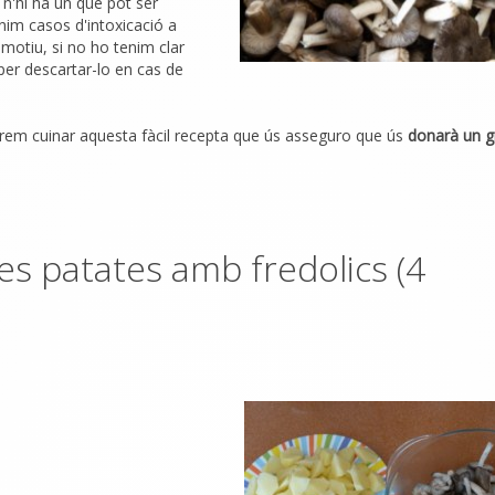
 n'hi ha un que pot ser
nim casos d'intoxicació a
 motiu, si no ho tenim clar
per descartar-lo en cas de
rem cuinar aquesta fàcil recepta que ús asseguro que ús
donarà un g
les patates amb fredolics (4