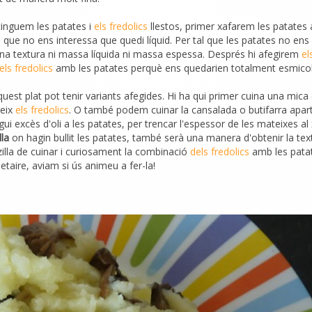
inguem les patates i
els fredolics
llestos, primer xafarem les patates
 que no ens interessa que quedi líquid. Per tal que les patates no ens
r una textura ni massa líquida ni massa espessa. Després hi afegirem
el
els fredolics
amb les patates perquè ens quedarien totalment esmicol
est plat pot tenir variants afegides. Hi ha qui primer cuina una mica
geix
els fredolics
. O també podem cuinar la cansalada o butifarra apart 
xcès d'oli a les patates, per trencar l'espessor de les mateixes al 
lla
on hagin bullit les patates, també serà una manera d'obtenir la tex
illa de cuinar i curiosament la combinació
dels fredolics
amb les pata
etaire, aviam si ús animeu a fer-la!