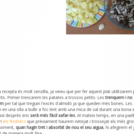
 recepta és molt senzilla, ja veieu que per fer aquest plat utilitzarem
nts. Primer trencarem les patates a trossos petits. Les
trenquem i no
em
per tal que treguin l'excés d'almidó ja que queden més bones. Les
en una olla a bullir a foc lent amb una mica de sal durant una bona 
ixí després ens
serà més fàcil xafar-les
. Al mateix temps, en una pael
em
els fredolics
que prèviament haurem netejat i trossejat els més gros
moment,
quan hagin tret i absorbit de nou el seu aigua
, hi afegirem el 
t de manera molt fina.