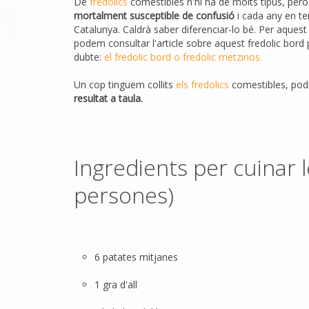
De
fredolics
comestibles n'hi ha de molts tipus, però
mortalment susceptible de confusió
i cada any en te
Catalunya. Caldrà saber diferenciar-lo bé. Per aquest
podem consultar l'article sobre aquest fredolic bord 
dubte:
el fredolic bord o fredolic metzinos.
Un cop tinguem collits
els fredolics
comestibles, pod
resultat a taula.
Ingredients per cuinar 
persones)
6 patates mitjanes
1 gra d'all