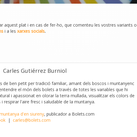
r aquest plat i en cas de fer-ho, que comenteu les vostres variants o
ms
i a les
xarxes socials
.
Carles Gutiérrez Burniol
s de ben petit per tradició familiar, amant dels boscos i muntanyenc
 entendre el món dels bolets a través de totes les variables que hi
ural i apassionat en olorar la terra mullada, visualitzar els colors de
 i respirar l'aire fresc i saludable de la muntanya.
 muntanya d'en siureny
, publicador a Bolets.com
ook
|
carles@bolets.com