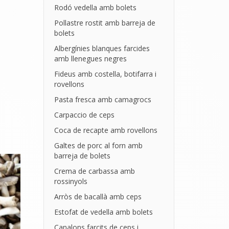
Rodó vedella amb bolets
Pollastre rostit amb barreja de
bolets
Albergínies blanques farcides
amb llenegues negres
Fideus amb costella, botifarra i
rovellons
Pasta fresca amb camagrocs
Carpaccio de ceps
Coca de recapte amb rovellons
Galtes de porc al forn amb
barreja de bolets
Crema de carbassa amb
rossinyols
Arròs de bacallà amb ceps
Estofat de vedella amb bolets
Canalons farcits de ceps i