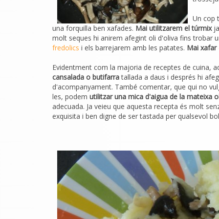
Un cop t
una forquilla ben xafades.
Mai utilitzarem el túrmix
ja
molt seques hi anirem afegint oli d'oliva fins troba
fredolics
i els barrejarem amb les patates.
Mai xafar
Evidentment com la majoria de receptes de cuina, aqu
cansalada o butifarra
tallada a daus i després hi afe
d'acompanyament. També comentar, que qui no vulgui e
les, podem
utilitzar una mica d'aigua de la mateixa o
adecuada. Ja veieu que aquesta recepta és molt senz
exquisita i ben digne de ser tastada per qualsevol bol