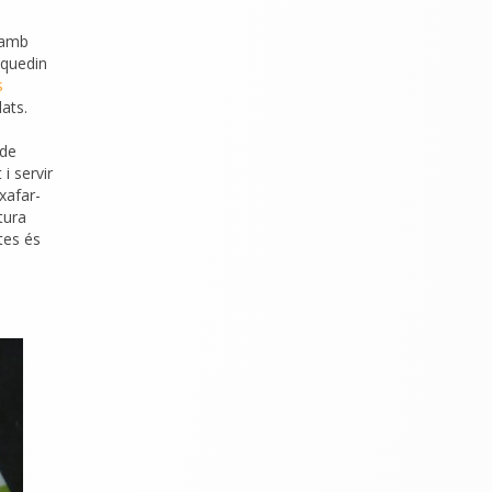
 amb
 quedin
s
ats.
 de
i servir
xafar-
tura
tes és