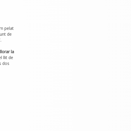
em pelat
munt de
.
lorar la
 llit de
s dos