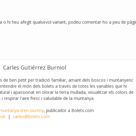
pta o hi heu afegit qualsevol variant, podeu comentar-ho a peu de pàg
Carles Gutiérrez Burniol
s de ben petit per tradició familiar, amant dels boscos i muntanyenc
 entendre el món dels bolets a través de totes les variables que hi
ural i apassionat en olorar la terra mullada, visualitzar els colors de
 i respirar l'aire fresc i saludable de la muntanya.
 muntanya d'en siureny
, publicador a Bolets.com
ook
|
carles@bolets.com