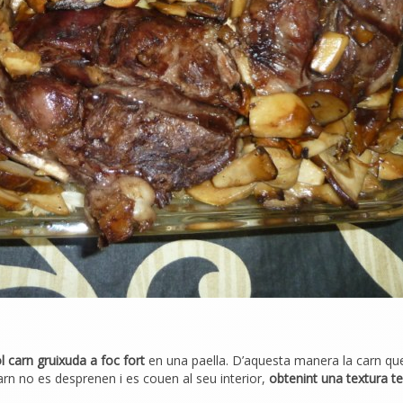
 carn gruixuda a foc fort
en una paella. D’aquesta manera la carn qu
 carn no es desprenen i es couen al seu interior,
obtenint una textura te