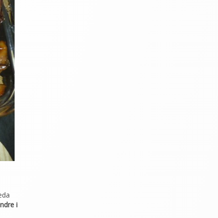
eda
ndre i