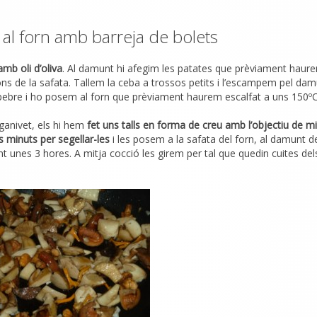
 al forn amb barreja de bolets
mb oli d’oliva
. Al damunt hi afegim les patates que prèviament haur
ons de la safata. Tallem la ceba a trossos petits i l’escampem pel da
i pebre i ho posem al forn que prèviament haurem escalfat a uns 150ºC
ganivet, els hi hem
fet uns talls en forma de creu amb l’objectiu de mil
s minuts per segellar-les
i les posem a la safata del forn, al damunt del
t unes 3 hores. A mitja cocció les girem per tal que quedin cuites del