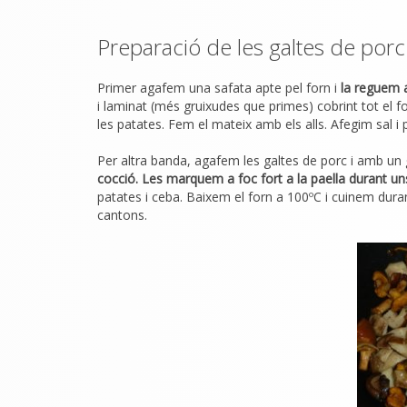
Preparació de les galtes de porc
Primer agafem una safata apte pel forn i
la reguem a
i laminat (més gruixudes que primes) cobrint tot el f
les patates. Fem el mateix amb els alls. Afegim sal 
Per altra banda, agafem les galtes de porc i amb un 
cocció. Les marquem a foc fort a la paella durant un
patates i ceba. Baixem el forn a 100ºC i cuinem duran
cantons.