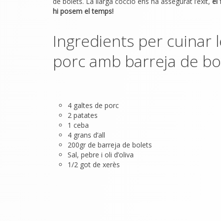
de bolets. La llarga cocció ens ha assegurat l’èxit,
el
hi posem el temps!
Ingredients per cuinar l
porc amb barreja de bo
4 galtes de porc
2 patates
1 ceba
4 grans d’all
200gr de barreja de bolets
Sal, pebre i oli d’oliva
1/2 got de xerès