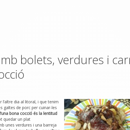
mb bolets, verdures i car
occió
’altre dia al litoral, i que tenim
 galtes de porc per cuinar-les
d’una bona cocció és la lentitud
ot quedar un plat
mb unes verdures i una barreja