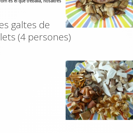
 forn és el que treballa, nosaltres
es galtes de
lets (4 persones)