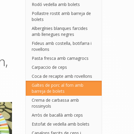
Rodó vedella amb bolets
Pollastre rostit amb barreja de
bolets
Albergínies blanques farcides
amb llenegues negres
Fideus amb costella, botifarra i
rovellons
n,
Pasta fresca amb camagrocs
Carpaccio de ceps
Coca de recapte amb rovellons
Galtes de porc al forn amb
barreja de bolets
Crema de carbassa amb
rossinyols
Arròs de bacallà amb ceps
Estofat de vedella amb bolets
Canalons farcits de ceps i