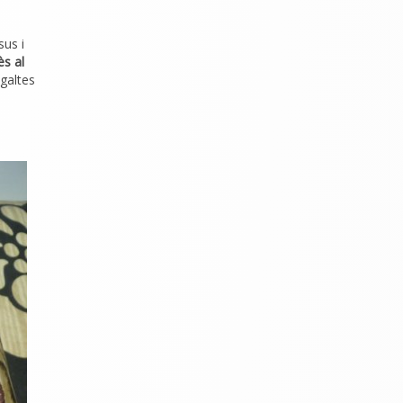
sus i
ès al
 galtes