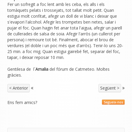
Fer un sofregit a foc lent amb les ceba, els alls i els
tomàquets pelats i trossejats, tot tallat molt petit. Quan
estigui molt confitat, afegir un doll de vi blanc i deixar que
s'evapori l'alcohol. Afegir les trompetes ben netes, salar i
pujar el foc. Quan hagin fet anar tota l'aigua, afegir un parell
de cullerades de salsa de soia. Afegir l'arròs (un cullerot per
persona) i remoure tot bé. Finalment, abocar el brou de
verdures (el doble i un poc més que d'arròs). Tenir-lo uns 20-
25 min. a foc mig. Quan estigui gairebé fet, separar del foc,
tapar, i deixar reposar 10 min.
Gentilesa de l´
Amalia
del fórum de Catmeteo. Moltes
gràcies.
< Anterior
Següent >
Ens fem amics?
Segueix-nos