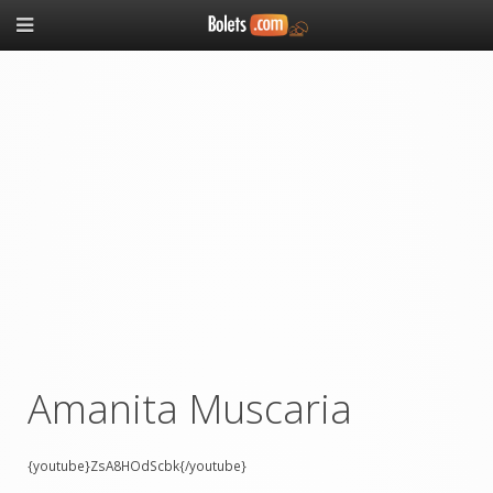
Amanita Muscaria
{youtube}
ZsA8HOdScbk
{/youtube}