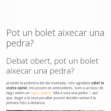
Pot un bolet aixecar una
pedra?
Debat obert, pot un bolet
aixecar una pedra?
Ja tenim la polèmica del dia muntada, i ens agradarà
saber la
vostra opinió
. Ens posem en antecedents. Som a un bosc de
faig i veiem un
cep o sureny
"Allà a sota una pedra..", així
que, degut a la seva pecul·liar posició decidim ventar-li la
primera foto a distància.