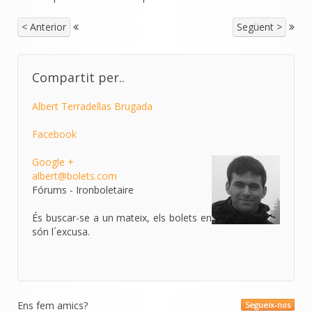
< Anterior
Següent >
Compartit per..
Albert Terradellas Brugada
Facebook
Google +
albert@bolets.com
Fórums - Ironboletaire
És buscar-se a un mateix, els bolets en
són l´excusa.
Ens fem amics?
Segueix-nos