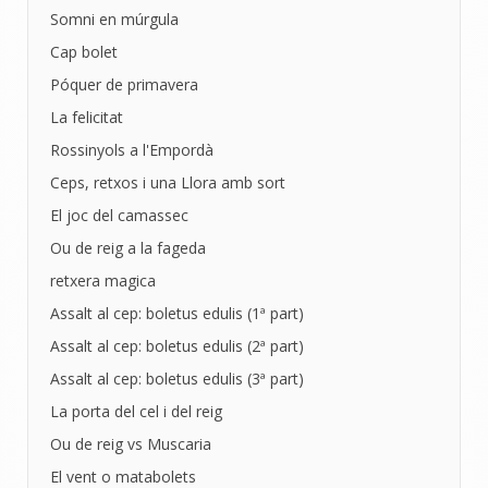
Somni en múrgula
Cap bolet
Póquer de primavera
La felicitat
Rossinyols a l'Empordà
Ceps, retxos i una Llora amb sort
El joc del camassec
Ou de reig a la fageda
retxera magica
Assalt al cep: boletus edulis (1ª part)
Assalt al cep: boletus edulis (2ª part)
Assalt al cep: boletus edulis (3ª part)
La porta del cel i del reig
Ou de reig vs Muscaria
El vent o matabolets