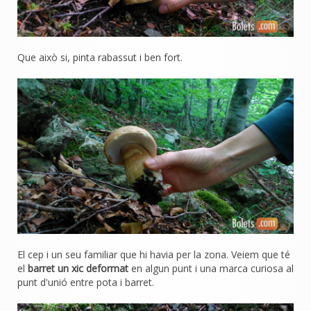
Que això si, pinta rabassut i ben fort.
El cep i un seu familiar que hi havia per la zona. Veiem que té
el
barret un xic deformat
en algun punt i una marca curiosa al
punt d'unió entre pota i barret.