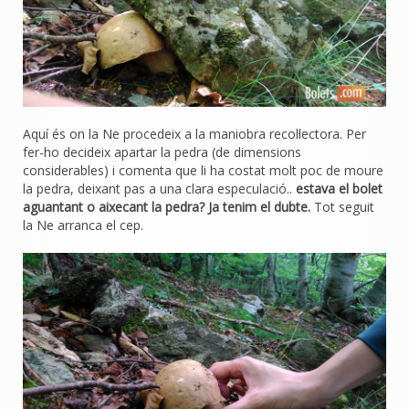
Aquí és on la Ne procedeix a la maniobra recol·lectora. Per
fer-ho decideix apartar la pedra (de dimensions
considerables) i comenta que li ha costat molt poc de moure
la pedra, deixant pas a una clara especulació..
estava el bolet
aguantant o aixecant la pedra? Ja tenim el dubte.
Tot seguit
la Ne arranca el cep.