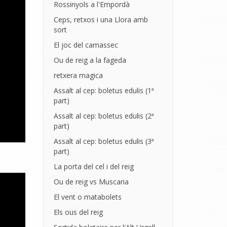
Rossinyols a l'Empordà
Ceps, retxos i una Llora amb
sort
El joc del camassec
Ou de reig a la fageda
retxera magica
Assalt al cep: boletus edulis (1ª
part)
Assalt al cep: boletus edulis (2ª
part)
Assalt al cep: boletus edulis (3ª
part)
La porta del cel i del reig
Ou de reig vs Muscaria
El vent o matabolets
Els ous del reig