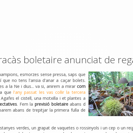
racàs boletaire anunciat de rega
a champions, esmorzes sense pressa, saps que
í que no tens l'ansia d'anar a caçar bolets.
 a la Ne i dius... va si, anirem a mirar
com
ja que
l'any passat les vas collir la tercera
 Agafes el cistell, una motxilla i et plantes a
ectatives
. Fem la
previsió boletaire
abans d
barem abans de trepitjar la primera fulla de
stanyes verdes, un grapat de vaquetes o rossinyols i un cep o un reig