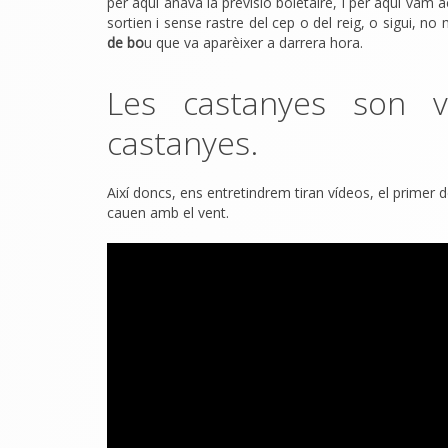
per aquí anava la previsió boletaire, i per aquí vam
sortien i sense rastre del cep o del reig, o sigui, 
de bo
u que va aparèixer a darrera hora.
Les castanyes son v
castanyes.
Així doncs, ens entretindrem tiran vídeos, el primer
cauen amb el vent.