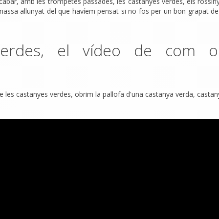
 acabar, amb les trompetes passades, les castanyes verdes, els rossin
no massa allunyat del que havíem pensat si no fos per un bon grapat de
erdes, el vídeo de com ob
 de les castanyes verdes, obrim la pallofa d'una castanya verda, casta