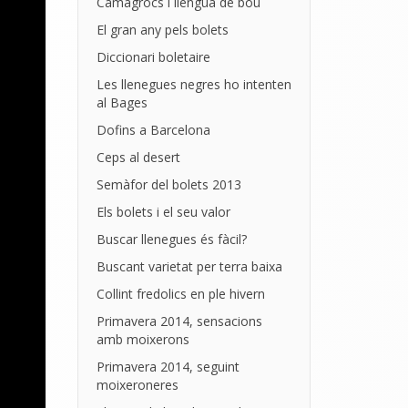
Camagrocs i llengua de bou
El gran any pels bolets
Diccionari boletaire
Les llenegues negres ho intenten
al Bages
Dofins a Barcelona
Ceps al desert
Semàfor del bolets 2013
Els bolets i el seu valor
Buscar llenegues és fàcil?
Buscant varietat per terra baixa
Collint fredolics en ple hivern
Primavera 2014, sensacions
amb moixerons
Primavera 2014, seguint
moixeroneres