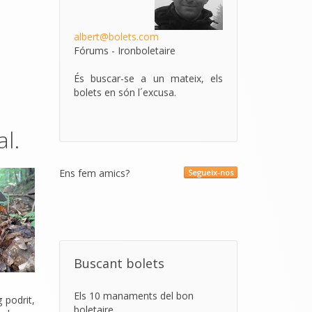
albert@bolets.com
Fórums - Ironboletaire
És buscar-se a un mateix, els
bolets en són l´excusa.
l.
Ens fem amics?
Segueix-nos
Buscant bolets
Els 10 manaments del bon
 podrit,
boletaire.