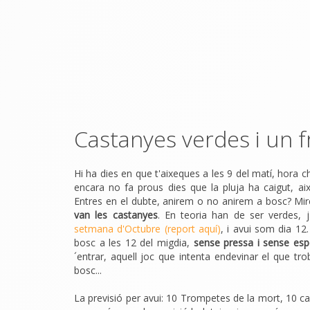
Castanyes verdes i un f
Hi ha dies en que t'aixeques a les 9 del matí, hor
encara no fa prous dies que la pluja ha caigut, aix
Entres en el dubte, anirem o no anirem a bosc? Mires
van les castanyes
. En teoria han de ser verdes, 
setmana d'Octubre (report aquí)
, i avui som dia 12.
bosc a les 12 del migdia,
sense pressa i sense esp
´entrar, aquell joc que intenta endevinar el que tro
bosc...
La previsió per avui: 10 Trompetes de la mort, 10 ca