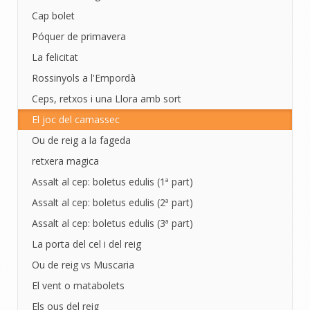
Cap bolet
Póquer de primavera
La felicitat
Rossinyols a l'Empordà
Ceps, retxos i una Llora amb sort
El joc del camassec
Ou de reig a la fageda
retxera magica
Assalt al cep: boletus edulis (1ª part)
Assalt al cep: boletus edulis (2ª part)
Assalt al cep: boletus edulis (3ª part)
La porta del cel i del reig
Ou de reig vs Muscaria
El vent o matabolets
Els ous del reig