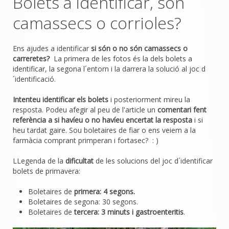
Bolets a identificar, son
camassecs o corrioles?
Ens ajudes a identificar
si són o no són camassecs o
carreretes?
La primera de les fotos és la dels bolets a
identificar, la segona l´entorn i la darrera la solució al joc d
´identificació.
Intenteu identificar els bolets
i posteriorment mireu la
resposta. Podeu afegir al peu de l'article un
comentari fent
referència a si havíeu o no havíeu encertat la resposta
i si
heu tardat gaire. Sou boletaires de fiar o ens veiem a la
farmàcia comprant primperan i fortasec? : )
LLegenda de la
dificultat
de les solucions del joc d´identificar
bolets de primavera:
Boletaires de
primera: 4 segons.
Boletaires de segona: 30 segons.
Boletaires de
tercera: 3 minuts i gastroenteritis
.