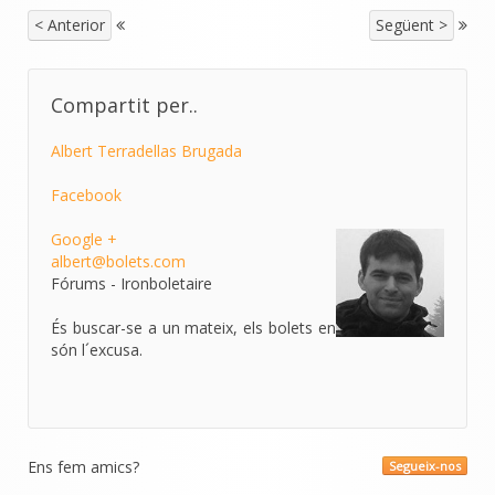
< Anterior
Següent >
Compartit per..
Albert Terradellas Brugada
Facebook
Google +
albert@bolets.com
Fórums - Ironboletaire
És buscar-se a un mateix, els bolets en
són l´excusa.
Ens fem amics?
Segueix-nos