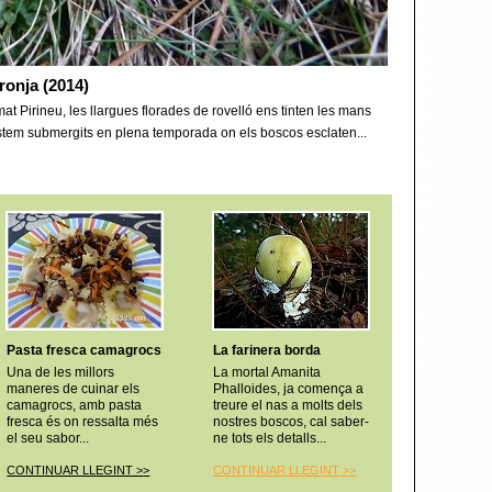
ronja (2014)
at Pirineu, les llargues florades de rovelló ens tinten les mans
Estem submergits en plena temporada on els boscos esclaten...
Pasta fresca camagrocs
La farinera borda
Una de les millors
La mortal Amanita
maneres de cuinar els
Phalloides, ja comença a
camagrocs, amb pasta
treure el nas a molts dels
fresca és on ressalta més
nostres boscos, cal saber-
el seu sabor...
ne tots els detalls...
CONTINUAR LLEGINT >
>
CONTINUAR LLEGINT
>>