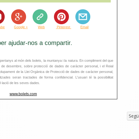
ube
Google +
Web
Pinterest
Email
er ajudar-nos a compartir.
ertanys al món dels bolets, la muntanya i la natura. En compliment del que
3 de desembre, sobre protecció de dades de caràcter personal, i el Reial
lupament de la Llei Orgànica de Protecció de dades de caràcter personal,
zades seran tractades de forma confidencial. L'usuari té la possibilitat
el·lació de les seves dades.
www.bolets.com
Segü