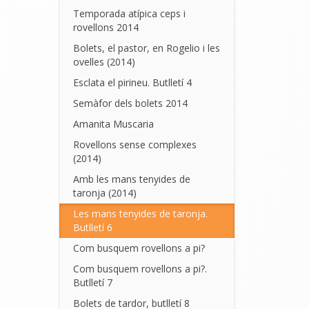
Temporada atípica ceps i
rovellons 2014
Bolets, el pastor, en Rogelio i les
ovelles (2014)
Esclata el pirineu. Butlletí 4
Semàfor dels bolets 2014
Amanita Muscaria
Rovellons sense complexes
(2014)
Amb les mans tenyides de
taronja (2014)
Les mans tenyides de taronja.
Butlletí 6
Com busquem rovellons a pi?
Com busquem rovellons a pi?.
Butlletí 7
Bolets de tardor, butlletí 8