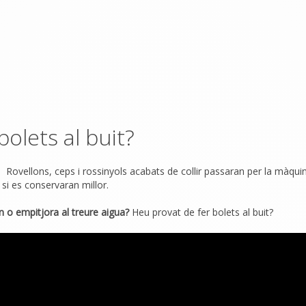
bolets al buit?
. Rovellons, ceps i rossinyols acabats de collir passaran per la màqui
 si es conservaran millor.
en o empitjora al treure aigua?
Heu provat de fer bolets al buit?