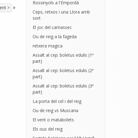
Rossinyols a l'Empordà
ent >
Ceps, retxos i una Llora amb
sort
El joc del camassec
Ou de reig a la fageda
retxera magica
Assalt al cep: boletus edulis (1ª
part)
Assalt al cep: boletus edulis (2ª
part)
Assalt al cep: boletus edulis (3ª
part)
La porta del cel i del reig
Ou de reig vs Muscaria
El vent o matabolets
Els ous del reig