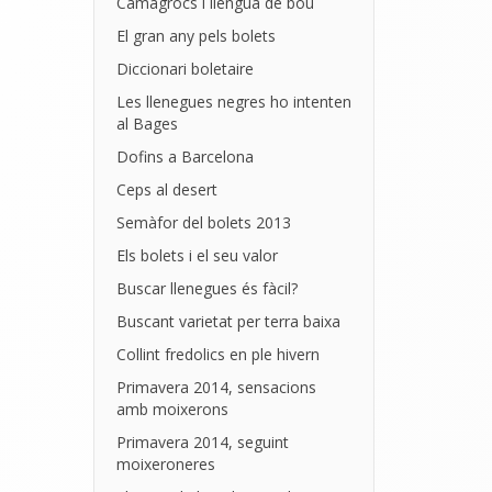
Camagrocs i llengua de bou
El gran any pels bolets
Diccionari boletaire
Les llenegues negres ho intenten
al Bages
Dofins a Barcelona
Ceps al desert
Semàfor del bolets 2013
Els bolets i el seu valor
Buscar llenegues és fàcil?
Buscant varietat per terra baixa
Collint fredolics en ple hivern
Primavera 2014, sensacions
amb moixerons
Primavera 2014, seguint
moixeroneres