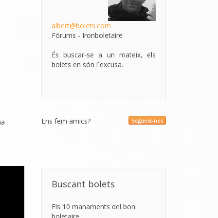
albert@bolets.com
Fórums - Ironboletaire
És buscar-se a un mateix, els
bolets en són l´excusa.
Ens fem amics?
Segueix-nos
na
Buscant bolets
Els 10 manaments del bon
boletaire.